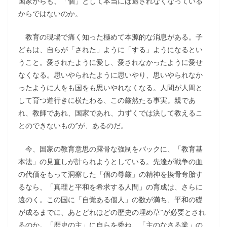
国家からも、「個」として本当には遇されなくなっている
からではないのか。
教育の現場で痛く知った極めて本源的な消息がある。子
どもは、自らが「された」ように「する」ようになるとい
うこと。愛されたように愛し、愛されなかったように愛せ
なくなる。思いやられたように思いやり、思いやられなか
ったように人をも国をも思いやれなくなる。人間が人間と
して育つ道行きに横たわる、この厳然たる事実。親であ
れ、教師であれ、国家であれ、力ずくでは決して教えるこ
とのできないもの″が、あるのだ。
今、国家の教育意思の露骨な強制をバックに、「教育基
本法」の見直しが計られようとしている。先達が戦争の血
の代価をもって洞察した「個の尊厳」の精神を換骨奪胎す
るなら、「真理と平和を希求する人間」の育成は、さらに
遠のく。この国に「自覚ある個人」の数が満ち、平和の礎
が成るまでに、あとどれほどの歴史の埋め草″が必要とされ
るのか。「歴史の主」に自らを委ね、「主のなさる業」の