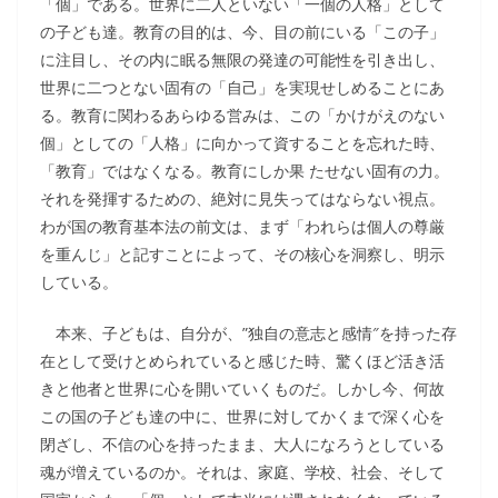
「個」である。世界に二人といない「一個の人格」として
の子ども達。教育の目的は、今、目の前にいる「この子」
に注目し、その内に眠る無限の発達の可能性を引き出し、
世界に二つとない固有の「自己」を実現せしめることにあ
る。教育に関わるあらゆる営みは、この「かけがえのない
個」としての「人格」に向かって資することを忘れた時、
「教育」ではなくなる。教育にしか果 たせない固有の力。
それを発揮するための、絶対に見失ってはならない視点。
わが国の教育基本法の前文は、まず「われらは個人の尊厳
を重んじ」と記すことによって、その核心を洞察し、明示
している。
本来、子どもは、自分が、”独自の意志と感情″を持った存
在として受けとめられていると感じた時、驚くほど活き活
きと他者と世界に心を開いていくものだ。しかし今、何故
この国の子ども達の中に、世界に対してかくまで深く心を
閉ざし、不信の心を持ったまま、大人になろうとしている
魂が増えているのか。それは、家庭、学校、社会、そして