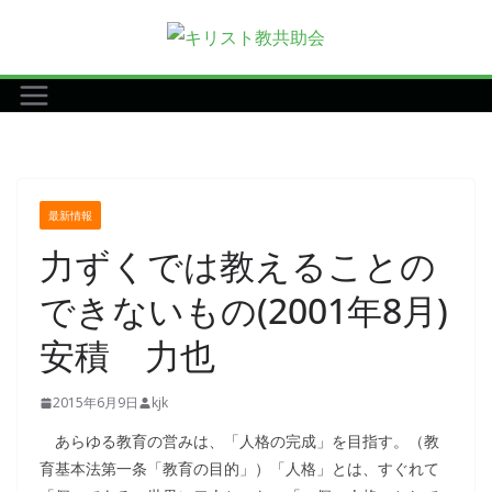
コ
ン
テ
ン
ツ
へ
ス
最新情報
キ
力ずくでは教えることの
ッ
プ
できないもの(2001年8月)
安積 力也
2015年6月9日
kjk
あらゆる教育の営みは、「人格の完成」を目指す。（教
育基本法第一条「教育の目的」）「人格」とは、すぐれて