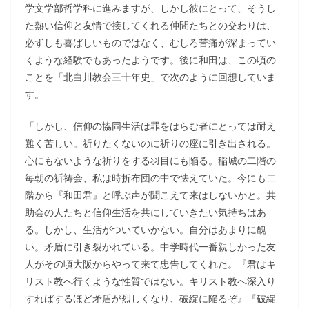
学文学部哲学科に進みますが、しかし彼にとって、そうし
た熱い信仰と友情で接してくれる仲間たちとの交わりは、
必ずしも喜ばしいものではなく、むしろ苦痛が深まってい
くような経験でもあったようです。後に和田は、この頃の
ことを「北白川教会三十年史」で次のように回想していま
す。
「しかし、信仰の協同生活は罪をはらむ者にとっては耐え
難く苦しい。祈りたくないのに祈りの座に引き出される。
心にもないような祈りをする羽目にも陥る。稲城の二階の
毎朝の祈祷会、私は時折布団の中で怯えていた。今にも二
階から『和田君』と呼ぶ声が聞こえて来はしないかと。共
助会の人たちと信仰生活を共にしていきたい気持ちはあ
る。しかし、生活がついていかない。自分はあまりに醜
い。矛盾に引き裂かれている。中学時代一番親しかった友
人がその頃大阪からやって来て忠告してくれた。『君はキ
リスト教へ行くような性質ではない。キリスト教へ深入り
すればするほど矛盾が烈しくなり、破綻に陥るぞ』『破綻