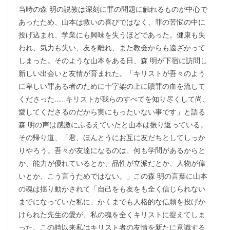
当時の森 明の説教は深刻に罪の問題に触れるものが中心で
あったため、山本は救いの喜びではなく、罪の苦悩の中に
投げ込まれ、学業にも興味を失うほどであった。健康も失
われ、気力も失い、友を離れ、また教会からも遠ざかって
しまった。そのような山本をある日、森 明が下宿に訪問し
新しい出会いと友情が育まれた。「キリストが吾々のよう
に卑しい罪ある者のために十字架の上に贖罪の血を流して
くださった……キリストが我らのすべてを知り尽くして尚、
愛してくださるのだから実にもったいない事です」と語る
森 明の声は感激にふるえていたと山本は振り返っている。
その帰り道、「君、ほんとうにお互に友だちとしてしっか
りやろう。吾々が友達になるのは、何も学問があるからと
か、能力が優れているとか、品性が立派だとか、人物が偉
いとか、こう言うためではない。」この森 明の言葉に山本
の魂は揺り動かされて「自己をも友をも全く信じられない
までになっていた私に、かくまでも人格的な信頼を投げか
けられた先生の愛が、私の魂を全くキリストに捉えてしま
った。この時以来私はキリスト者の友情を新たに意識する