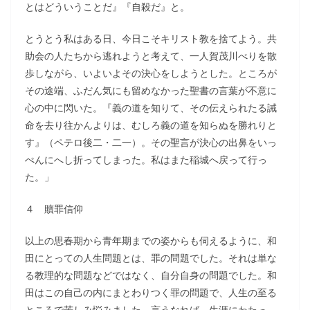
とはどういうことだ』『自殺だ』と。
とうとう私はある日、今日こそキリスト教を捨てよう。共
助会の人たちから逃れようと考えて、一人賀茂川べりを散
歩しながら、いよいよその決心をしようとした。ところが
その途端、ふだん気にも留めなかった聖書の言葉が不意に
心の中に閃いた。『義の道を知りて、その伝えられたる誡
命を去り往かんよりは、むしろ義の道を知らぬを勝れりと
す』（ペテロ後二・二一）。その聖言が決心の出鼻をいっ
ぺんにへし折ってしまった。私はまた稲城へ戻って行っ
た。」
４ 贖罪信仰
以上の思春期から青年期までの姿からも伺えるように、和
田にとっての人生問題とは、罪の問題でした。それは単な
る教理的な問題などではなく、自分自身の問題でした。和
田はこの自己の内にまとわりつく罪の問題で、人生の至る
ところで苦しみ悩みました。言うなれば、生涯にわたっ