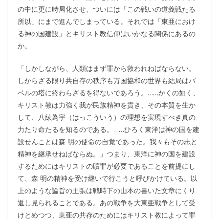
の中に更に時局化させ、ついには「この戦いの道義戦たる
所以」にまで進んでしまっている。それでは「東亜におけ
る神の国建設」とキリスト教信仰はいかなる関係にあるの
か。
「しかしながら、人類はまず罪から救われねばならない。
しからざる限り共自存の秩序も万国協和の世界も結局はバ
ベルの塔に終わらざるを得ないであろう。……かくの如く、
キリスト教は力強く我が民族精神を貫き、その本質を生か
して、八紘為宇（はっこういう）の理想を実現すべき真の
力たり命たるを知るのである。……ひろく東洋は神の国を建
設せんことは森 明の使命の自覚であった。我々もその志と
精神を継承せねばならぬ。」つまり、東洋に神の国を建設
するためにはキリストの贖罪が必要であることを前提にし
て、森 明の精神を受け継いで行こうと呼びかけている。以
上のような論旨の主張は戦時下の山本の書いた文章にくり
返し見られることである。あの戦争を大東亜戦争として受
けとめつつ、東亜の共存のためにはキリスト教によって罪