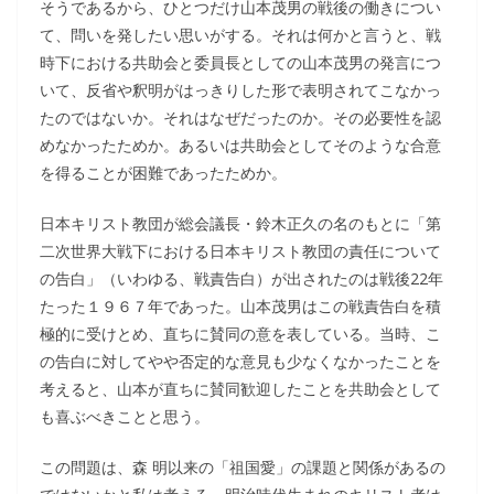
そうであるから、ひとつだけ山本茂男の戦後の働きについ
て、問いを発したい思いがする。それは何かと言うと、戦
時下における共助会と委員長としての山本茂男の発言につ
いて、反省や釈明がはっきりした形で表明されてこなかっ
たのではないか。それはなぜだったのか。その必要性を認
めなかったためか。あるいは共助会としてそのような合意
を得ることが困難であったためか。
日本キリスト教団が総会議長・鈴木正久の名のもとに「第
二次世界大戦下における日本キリスト教団の責任について
の告白」（いわゆる、戦責告白）が出されたのは戦後22年
たった１９６７年であった。山本茂男はこの戦責告白を積
極的に受けとめ、直ちに賛同の意を表している。当時、こ
の告白に対してやや否定的な意見も少なくなかったことを
考えると、山本が直ちに賛同歓迎したことを共助会として
も喜ぶべきことと思う。
この問題は、森 明以来の「祖国愛」の課題と関係があるの