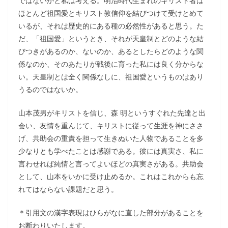
ではないかと私は考える。明治時代生まれのキリスト者は
ほとんど祖国愛とキリスト教信仰を結びつけて受けとめて
いるが、それは歴史的にある種の必然性があると思う。た
だ、「祖国愛」というとき、それが天皇制とどのような結
びつきがあるのか、ないのか、あるとしたらどのような関
係なのか、そのあたりが戦後に育った私には良く分からな
い。天皇制とは全く関係なしに、祖国愛というものはあり
うるのではないか。
山本茂男がキリストを信じ、森 明というすぐれた先達と出
会い、友情を重んじて、キリストに従って生涯を神にささ
げ、共助会の重責を担って生きぬいた人物であることを多
少なりとも学べたことは感謝である。彼には真実さ、私に
言わせれば純情と言ってよいほどの真実さがある。共助会
として、山本をいかに受け止めるか。これはこれからも忘
れてはならない課題だと思う。
＊引用文の漢字表現はひらがなに直した部分があることを
お断わりいたします。