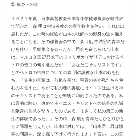
② 献身への道
１９２１年夏、日本基督教会全国青年信徒修養会が軽井沢
で開かれ、森 明は中渋谷教会の青年数名を伴い、これに出
席したが、この時の経験が山本の牧師への献身の道を備え
ることになる。その修養会の中で、森 明は中渋谷の青年だ
けを伴い、早朝集会をもったが、司会を命じられた山本
は、マルコ８章27節以下のフィリポカイザリアにおけるペ
トロの告白の句を選んだが、「あなたこそキリストです」
とのペトロの告白についての森 明の説教が山本の心を打
ち、「先生の言葉は、熱気を帯び、聖霊の炎が私たちを包
むのを覚えた。やがて私の魂の奥底にはイエスは生ける神
の子キリストであることが鮮明に印刻されたのである。私
は霊的に酔い、改めて主イエス・キリストへの信仰の忠誠
と献身の決意を堅うしたのである。まさしく私の第二の新
生の体験であった。」その時、森 明が青年たちひとりひと
りに課題を与えたが、山本に対しては、「山本君、君は贖
罪の問題を、深く掘り下げて行きたまえ」と言い、この言