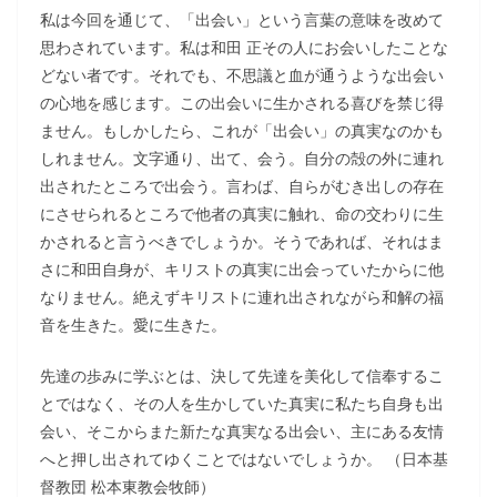
私は今回を通じて、「出会い」という言葉の意味を改めて
思わされています。私は和田 正その人にお会いしたことな
どない者です。それでも、不思議と血が通うような出会い
の心地を感じます。この出会いに生かされる喜びを禁じ得
ません。もしかしたら、これが「出会い」の真実なのかも
しれません。文字通り、出て、会う。自分の殻の外に連れ
出されたところで出会う。言わば、自らがむき出しの存在
にさせられるところで他者の真実に触れ、命の交わりに生
かされると言うべきでしょうか。そうであれば、それはま
さに和田自身が、キリストの真実に出会っていたからに他
なりません。絶えずキリストに連れ出されながら和解の福
音を生きた。愛に生きた。
先達の歩みに学ぶとは、決して先達を美化して信奉するこ
とではなく、その人を生かしていた真実に私たち自身も出
会い、そこからまた新たな真実なる出会い、主にある友情
へと押し出されてゆくことではないでしょうか。 （日本基
督教団 松本東教会牧師）