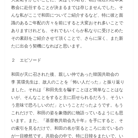
教会に赴任することが決まるまでは存じませんでした。そ
んな私がここで和田についてご紹介するなど、特に彼と面
識のあるご年配の方々を前にすると大変おそれ多いことで
ありますけれども、それでもいくらか私なりに受けとめた
その素顔をご紹介させて頂くことで、さらに深く、また新
たに出会う契機になればと思います。
２ エピソード
和田が天に召された後、親しい仲であった韓国共助会の
李 英環先生は、故人のことを「怖い人だった」と振り返り
ました。それは「和田先生を騙すことほど簡単なことはな
いが、そんなことをすると主に罰せられるだろう、そうい
う意味で恐ろしいのだ」ということだったようです。もう
これだけで、和田の姿を象徴的に物語っているようにも思
います。また、『基督教共助会九十年』を手にすると、そ
の索引を見るだけで、和田の名が至るところに出ているの
が一目瞭然です。共助会の中で、特に日韓をまたいで、い