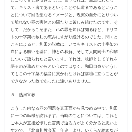
て、キリスト者であるということや伝道者であるというこ
とについて回る聖なるイメージと、現実の自分にとりつい
て離れない罪の実体との隔たりに苦しみ続けたのです。そ
して、だからこそまた、己の罪を知れば知るほど、キリス
トの十字架の赦しの恵みにすがり続けるのでした。聞くと
ころによると、和田の説教は、いつもキリストの十字架の
血による贖いを基に、神との和解、そして人間同士の和解
について語られたと言います。それは、牧師としてそれを
語るのが務めだからというのではなく、和田自身がどうし
てもこの十字架の福音に貫かれなければ講壇に立つことが
できなかった故であったに違いありません。
５ 熱河宣教
こうした内なる罪の問題を真正面から見つめる中で、和田
に一つの転機が訪れます。当時のことについては、これも
ご本人が直接述懐した言葉で辿る方がよく分かると思いま
すので、「北白川教会五十年史」より、いくらか縮めなが