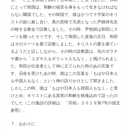
にとって韓国は、和解の福音を身をもって生きなければな
らない隣国でした。その韓国で、彼はかつて十字架のキリ
ストの故に赦し合い、真の意味で兄弟となった尹鍾倬先生
の牧する教会で説教しました。その時、尹牧師は和田にス
ーツを贈ったそうです。そして帰国した直後の主日、和田
はそのスーツを着て説教しました。キリストの愛を着てい
るようだと証ししながら。その時の説教題は、先のガラテ
ヤ書から「ユダヤ人もギリシャ人もなく」と掲げられまし
た。和田が伝道者として神に立てられた時のあの言葉で
す。召命を受けたあの時、彼はこの言葉を「もはや日本人
も中国人もなく」という神の語りかけとして聞きました。
しかしこの時、彼は「もはや日本人も韓国人もなく」と受
けとめ、キリストにある真実の和解を精魂込めて語ったの
でした（この逸話の詳細は、『共助』２０１９第7号の拙文
参照）。
７ おわりに