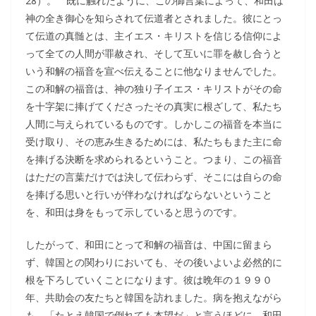
28）。 既に触れたように、この御言葉によって、和田は
神の全き御心を知らされて伝道者とされました。彼にとっ
て伝道の真髄とは、主イエス・キリストを信じる信仰によ
って全ての人間が罪赦され、そして互いに罪を赦し合うと
いう和解の福音を宣べ伝えることに他なりませんでした。
この和解の福音は、神の独り子イエス・キリストがその命
を十字架に捧げてくださったその真実に根ざして、私たち
人間に与えられているものです。しかしこの福音を本当に
受け取り、その恵み生きるためには、私たちもまた主に命
を捧げる決断を求められるということ。つまり、この福音
はただの言葉だけでは決して伝わらず、そこには自らの命
を捧げる思いと行いが伴わなければならないということ
を、和田は身をもって示していると思うのです。
したがって、和田にとって和解の福音は、中国に留まら
ず、韓国との関わりにおいても、その後いよいよ必然的に
根を下ろしていくことになります。彼は晩年の１９９０
年、共助会の友たちと韓国を訪れました。病を抱えながら
も、「たとえ韓国で倒れても本望だ」と言うほどに、和田