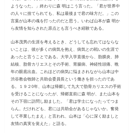
ようなった。」終わりに森 明はこう言った。「君が世界中
の人々に捨てられても、私は最後まで君の味方だ。」この
言葉が山本の魂を打ったのだと思う。いわば山本が森 明か
ら友情を知らされた原点とも言うべき経験である。
山本茂男の生涯を考えるとき、どうしても忘れてはならな
いことは、彼が多くの病気を抱え、病気との戦いの生涯で
あったと言うことである。大学入学直後から、肋膜炎、肺
結核、肋骨カリエスとその手術、胃腸病、神経性頭痛、晩
年の眼底出血。これほどの病気に悩まされながら山本は中
渋谷教会牧師と共助会委員長という働きを担ったのであ
る。１９２0年、山本は帰郷して九大で肋骨カリエスの手術
を受けることになったが、帰郷直前に森 明が、また山本を
その下宿に訪問し励ました。「君は学士になったってつま
らん。だけれども、君には共助会があるじゃないか。奮発
して卒業したまえ」と言われ、山本は「心に深く励ましと
友情の真実を覚えた」と語る。