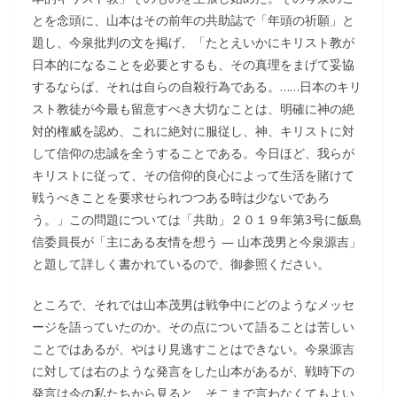
とを念頭に、山本はその前年の共助誌で「年頭の祈願」と
題し、今泉批判の文を掲げ、「たとえいかにキリスト教が
日本的になることを必要とするも、その真理をまげて妥協
するならば、それは自らの自殺行為である。……日本のキリ
スト教徒が今最も留意すべき大切なことは、明確に神の絶
対的権威を認め、これに絶対に服従し、神、キリストに対
して信仰の忠誠を全うすることである。今日ほど、我らが
キリストに従って、その信仰的良心によって生活を賭けて
戦うべきことを要求せられつつある時は少ないであろ
う。」この問題については「共助」２０１９年第3号に飯島
信委員長が「主にある友情を想う ― 山本茂男と今泉源吉」
と題して詳しく書かれているので、御参照ください。
ところで、それでは山本茂男は戦争中にどのようなメッセ
ージを語っていたのか。その点について語ることは苦しい
ことではあるが、やはり見逃すことはできない。今泉源吉
に対しては右のような発言をした山本があるが、戦時下の
発言は今の私たちから見ると、そこまで言わなくてもよい