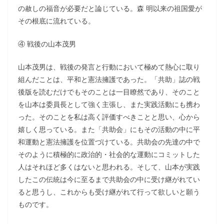
の赦しの福音が必要だと論じている。森 明以来の祖国愛が
その根底に流れている。
④ 戦後の山本茂男
山本茂男は、戦後の発言と行動において極めて熱心に取り
組んだことは、平和と憲法擁護であった。「共助」誌の戦
後版を読むだけでもそのことは一目瞭然であり、そのこと
を山本は委員長として強く主張し、また実践活動にも携わ
った。そのことを私は高く評価すべきことと思い、心から
嬉しく思っている。また「共助会」にもその活動の中に平
和運動と憲法擁護を位置づけている。共助会の先達の中で
そのように積極的に政治的・社会的な運動にコミットした
人はそれほど多くはないと思われる。そして、山本が実践
したこの伝統は今に至るまで共助会の中に受け継がれてい
ると思うし、これからも受け継がれて行って欲しいと願う
ものです。