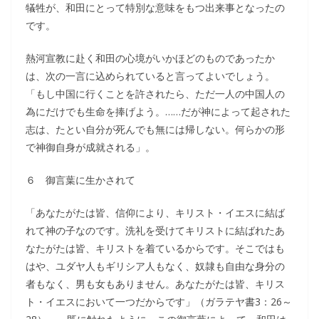
犠牲が、和田にとって特別な意味をもつ出来事となったの
です。
熱河宣教に赴く和田の心境がいかほどのものであったか
は、次の一言に込められていると言ってよいでしょう。
「もし中国に行くことを許されたら、ただ一人の中国人の
為にだけでも生命を捧げよう。……だが神によって起された
志は、たとい自分が死んでも無には帰しない。何らかの形
で神御自身が成就される」。
６ 御言葉に生かされて
「あなたがたは皆、信仰により、キリスト・イエスに結ば
れて神の子なのです。洗礼を受けてキリストに結ばれたあ
なたがたは皆、キリストを着ているからです。そこではも
はや、ユダヤ人もギリシア人もなく、奴隷も自由な身分の
者もなく、男も女もありません。あなたがたは皆、キリス
ト・イエスにおいて一つだからです」（ガラテヤ書3：26～