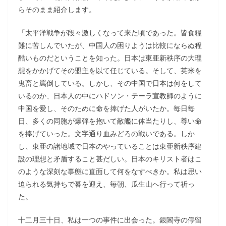
らそのまま紹介します。
「太平洋戦争が段々激しくなって来た頃であった。皆食糧
難に苦しんでいたが、中国人の困りようは比較にならぬ程
酷いものだということを知った。日本は東亜新秩序の大理
想をかかげてその盟主を以て任じている。そして、英米を
鬼畜と罵倒している。しかし、その中国で日本は何をして
いるのか、日本人の中にハドソン・テーラ宣教師のように
中国を愛し、そのために命を捧げた人がいたか。毎日毎
日、多くの同胞が爆弾を抱いて敵艦に体当たりし、尊い命
を捧げていった。文字通り血みどろの戦いである。しか
し、東亜の諸地域で日本のやっていることは東亜新秩序建
設の理想と矛盾すること甚だしい。日本のキリスト者はこ
のような深刻な事態に直面して何をなすべきか。私は思い
迫られる気持ちで暮を迎え、毎朝、瓜生山へ行って祈っ
た。
十二月三十日、私は一つの事件に出会った。銀閣寺の停留