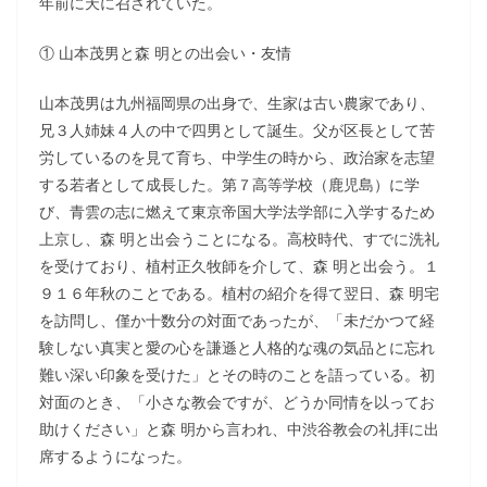
年前に天に召されていた。
① 山本茂男と森 明との出会い・友情
山本茂男は九州福岡県の出身で、生家は古い農家であり、
兄３人姉妹４人の中で四男として誕生。父が区長として苦
労しているのを見て育ち、中学生の時から、政治家を志望
する若者として成長した。第７高等学校（鹿児島）に学
び、青雲の志に燃えて東京帝国大学法学部に入学するため
上京し、森 明と出会うことになる。高校時代、すでに洗礼
を受けており、植村正久牧師を介して、森 明と出会う。１
９１６年秋のことである。植村の紹介を得て翌日、森 明宅
を訪問し、僅か十数分の対面であったが、「未だかつて経
験しない真実と愛の心を謙遜と人格的な魂の気品とに忘れ
難い深い印象を受けた」とその時のことを語っている。初
対面のとき、「小さな教会ですが、どうか同情を以ってお
助けください」と森 明から言われ、中渋谷教会の礼拝に出
席するようになった。