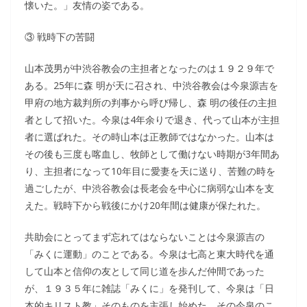
懐いた。」友情の姿である。
③ 戦時下の苦闘
山本茂男が中渋谷教会の主担者となったのは１９２９年で
ある。25年に森 明が天に召され、中渋谷教会は今泉源吉を
甲府の地方裁判所の判事から呼び帰し、森 明の後任の主担
者として招いた。今泉は4年余りで退き、代って山本が主担
者に選ばれた。その時山本は正教師ではなかった。山本は
その後も三度も喀血し、牧師として働けない時期が3年間あ
り、主担者になって10年目に愛妻を天に送り、苦難の時を
過ごしたが、中渋谷教会は長老会を中心に病弱な山本を支
えた。戦時下から戦後にかけ20年間は健康が保たれた。
共助会にとってまず忘れてはならないことは今泉源吉の
「みくに運動」のことである。今泉は七高と東大時代を通
して山本と信仰の友として同じ道を歩んだ仲間であった
が、１９３５年に雑誌「みくに」を発刊して、今泉は「日
本的キリスト教」そのものを主張し始めた。その今泉のこ