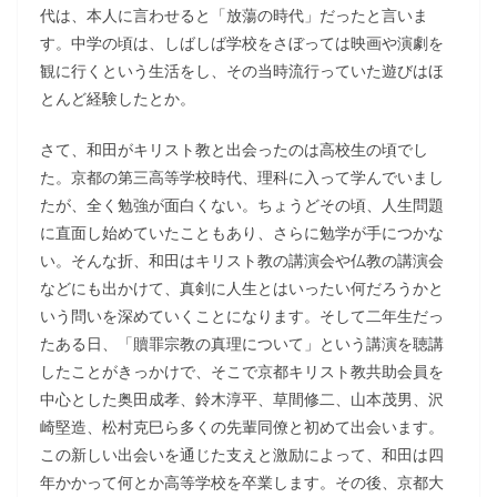
代は、本人に言わせると「放蕩の時代」だったと言いま
す。中学の頃は、しばしば学校をさぼっては映画や演劇を
観に行くという生活をし、その当時流行っていた遊びはほ
とんど経験したとか。
さて、和田がキリスト教と出会ったのは高校生の頃でし
た。京都の第三高等学校時代、理科に入って学んでいまし
たが、全く勉強が面白くない。ちょうどその頃、人生問題
に直面し始めていたこともあり、さらに勉学が手につかな
い。そんな折、和田はキリスト教の講演会や仏教の講演会
などにも出かけて、真剣に人生とはいったい何だろうかと
いう問いを深めていくことになります。そして二年生だっ
たある日、「贖罪宗教の真理について」という講演を聴講
したことがきっかけで、そこで京都キリスト教共助会員を
中心とした奥田成孝、鈴木淳平、草間修二、山本茂男、沢
崎堅造、松村克巳ら多くの先輩同僚と初めて出会います。
この新しい出会いを通じた支えと激励によって、和田は四
年かかって何とか高等学校を卒業します。その後、京都大