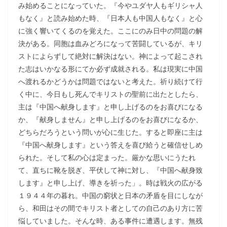
み始めることになっていた。『今やユダヤ人もギリシャ人
もなく』と読み始めた時、『日本人も中国人もなく』と心
に強く響いてくるのを覚えた。ここにのみ日中の問題の解
決がある。同胞は血みどろになって苦闘しているが、キリ
ストによらずして絶対に解決はない。神によって起こされ
た志はいかなる形にてか必ず成就される。私は現実に中国
へ渡れるかどうかは問題ではないと考えた。祈り続けて行
く中に、今日もし死んでキリストの聖前に出たとしたら、
主は『中国へ献身します』と申し上げるのをお喜びになる
か、『献身しません』と申し上げるのをお喜びになるか、
どちらだろうという問いが心に生じた。すると即座に主は
『中国へ献身します』という答えを喜び給うと確信せしめ
られた。そして私の心は定まった。厳かな思いにうたれ
て、直ちに靴を脱ぎ、平伏して神に対し、『中国へ献身致
します』と申し上げ、導きを祈った」。時は戦火の広がる
１９４４年の暮れ。中国の窮状と日本の矛盾を目にしなが
ら、和田はその間でキリスト者としての自己のあり方に苦
悩していました。そんな時、ある事件に遭遇します。無残