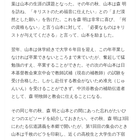
葉は山本の生涯の課題となった。その年の秋、山本は森 明
を訪ね、「キリストのため福音に仕えたい」との「まだ漠
然とした願い」を告げた。これを森 明は非常に喜び、「何
の資格もない」と言う山本に対して、「必要なものはキリ
ストが与えてくださる」と言って、山本を励ました。
翌年、山本は休学続きで大学６年目を迎え、この年卒業し
なければ卒業できないところまで来ていたが、奮起して猛
勉強のすえ、卒業することができた。その次の年山本は日
本基督教会東京中会で教師試補（現在の補教師）の試験を
受け合格した。しかし赴任する教会がないため准允（じゅ
んいん）を受けることができず、中渋谷教会の補助伝道者
として、森 明牧師と教会に仕えることになる。
その同じ年の秋、森 明と山本との間にあった忘れがたいひ
とつのエピソードを紹介しておきたい。その秋、森 明は3回
にわたる伝道講義を本郷で開いたが、第1回目の集会のとき
山本は千枚のビラを印刷し、近くの高校生と大学生の下宿