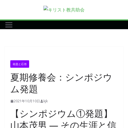
コ
ン
テ
ン
ツ
へ
ス
キ
発題と応答
ッ
夏期修養会：シンポジウ
プ
ム発題
2021年10月10日
kjk
【シンポジウム①発題】
山本茂男 ― その生涯と信