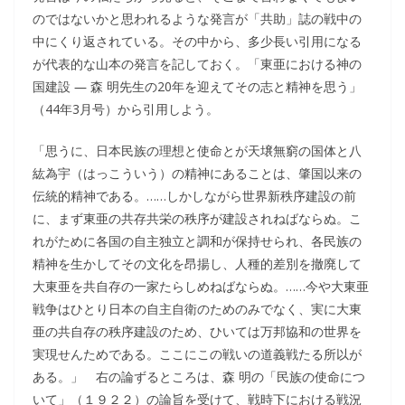
のではないかと思われるような発言が「共助」誌の戦中の
中にくり返されている。その中から、多少長い引用になる
が代表的な山本の発言を記しておく。「東亜における神の
国建設 ― 森 明先生の20年を迎えてその志と精神を思う」
（44年3月号）から引用しよう。
「思うに、日本民族の理想と使命とが天壌無窮の国体と八
紘為宇（はっこういう）の精神にあることは、肇国以来の
伝統的精神である。……しかしながら世界新秩序建設の前
に、まず東亜の共存共栄の秩序が建設されねばならぬ。こ
れがために各国の自主独立と調和が保持せられ、各民族の
精神を生かしてその文化を昂揚し、人種的差別を撤廃して
大東亜を共自存の一家たらしめねばならぬ。……今や大東亜
戦争はひとり日本の自主自衛のためのみでなく、実に大東
亜の共自存の秩序建設のため、ひいては万邦協和の世界を
実現せんためである。ここにこの戦いの道義戦たる所以が
ある。」 右の論ずるところは、森 明の「民族の使命につ
いて」（１９２２）の論旨を受けて、戦時下における戦況