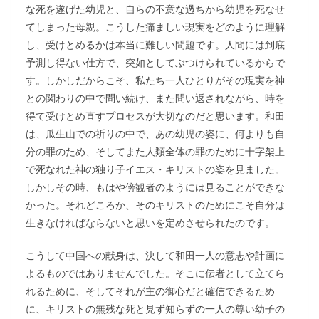
な死を遂げた幼児と、自らの不意な過ちから幼児を死なせ
てしまった母親。こうした痛ましい現実をどのように理解
し、受けとめるかは本当に難しい問題です。人間には到底
予測し得ない仕方で、突如としてぶつけられているからで
す。しかしだからこそ、私たち一人ひとりがその現実を神
との関わりの中で問い続け、また問い返されながら、時を
得て受けとめ直すプロセスが大切なのだと思います。和田
は、瓜生山での祈りの中で、あの幼児の姿に、何よりも自
分の罪のため、そしてまた人類全体の罪のために十字架上
で死なれた神の独り子イエス・キリストの姿を見ました。
しかしその時、もはや傍観者のようには見ることができな
かった。それどころか、そのキリストのためにこそ自分は
生きなければならないと思いを定めさせられたのです。
こうして中国への献身は、決して和田一人の意志や計画に
よるものではありませんでした。そこに伝者として立てら
れるために、そしてそれが主の御心だと確信できるため
に、キリストの無残な死と見ず知らずの一人の尊い幼子の