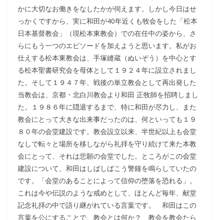
かに大切なお働きをなしたかが伺えます。しかし今日はせ
っかくですから、実に和田が40年近くも牧会をした「松本
日本基督教会」（現松本東教会）での在任中の姿から、さ
らにもう一つのエピソードを加えようと思います。私がお
仕えする松本東教会は、手塚縫蔵（ぬいぞう）を中心とす
る松本聖書研究会を母体として１９２４年に設立されまし
た。そして１９４７年、戦後の単立教会として再出発した
当教会は、京都・北白川教会より和田 正牧師を招聘しまし
た。１９８６年に隠退するまで、特に和田が尽力し、また
教会にとって大きな出来事だったのは、何といっても１９
８０年の会堂建設です。教会設立以来、半世紀以上も会堂
なしで転々と場所を移しながら礼拝を守り続けて来た本教
会にとって、それは悲願の会堂でした。ところがこの会堂
建設について、和田はしばしばこう警鐘を鳴らしていたの
です。「会堂のあることによって信仰の堕落を恐れる」。
これは今や伝説のような戒めとして、ほとんど毎年、献堂
記念礼拝の中で語り継がれている言葉です。 和田はこの
言葉を公にすることで、教会とは何か？ 教会を教会たら