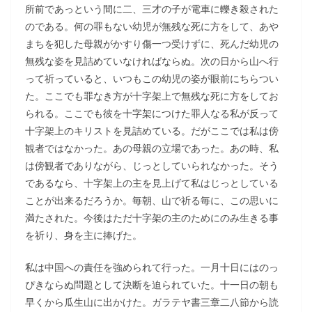
所前であっという間に二、三才の子が電車に轢き殺された
のである。何の罪もない幼児が無残な死に方をして、あや
まちを犯した母親がかすり傷一つ受けずに、死んだ幼児の
無残な姿を見詰めていなければならぬ。次の日から山へ行
って祈っていると、いつもこの幼児の姿が眼前にちらつい
た。ここでも罪なき方が十字架上で無残な死に方をしてお
られる。ここでも彼を十字架につけた罪人なる私が反って
十字架上のキリストを見詰めている。だがここでは私は傍
観者ではなかった。あの母親の立場であった。あの時、私
は傍観者でありながら、じっとしていられなかった。そう
であるなら、十字架上の主を見上げて私はじっとしている
ことが出来るだろうか。毎朝、山で祈る毎に、この思いに
満たされた。今後はただ十字架の主のためにのみ生きる事
を祈り、身を主に捧げた。
私は中国への責任を強められて行った。一月十日にはのっ
ぴきならぬ問題として決断を迫られていた。十一日の朝も
早くから瓜生山に出かけた。ガラテヤ書三章二八節から読