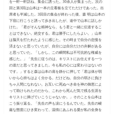
を一軒一軒訪ね、集会に誘った。30余人が集まった。次の
回と第3回は山本は一本の立看板を立てただけであった。出
席者も半減した。3回目の集会が終わった後、森 明は山本の
下宿に行こうと誘って歩き出したが、途中で山本に話しか
けた。「君がそんな精神なら、もう君と一緒に伝道するこ
とはできない。絶交する。君は勝手にしたらよい。」山本
は脳天を打たれたように感じた。その時まで自分の怠慢を
済まないと思っていたが、自分には自分だけの弁解がある
と思っていた。「しかし、この瞬間私は不可抗的な権威を
感じた。」「先生に従うのは、キリストにお仕えする一つ
の道だと思ってきました。今も私の心には変わりはないの
です。」すると森は山本の肩を静かに押して「君は体が弱
いから心持ちはよく分かる。だけどね、自分の弱さに負け
ちゃ人間になれない。お互いに死ぬべき命を神の御恵によ
って助けられたのだから、これから死んだ気で残る生涯を
キリストに捧げていこうじゃないか。」そのことを山本は
こう振り返る。「先生の声も涙にうるんでいた。先生の崚
厳な態度にひき変わって、温情にあふれる愛が私の全身を