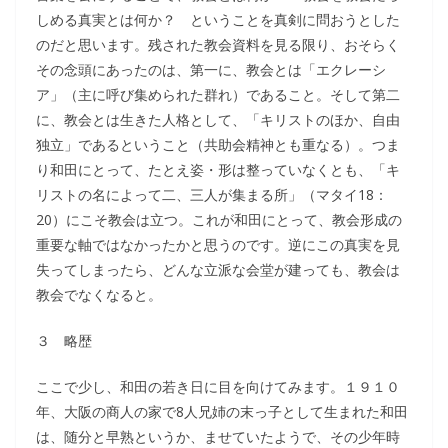
しめる真実とは何か？ ということを真剣に問おうとした
のだと思います。残された教会資料を見る限り、おそらく
その念頭にあったのは、第一に、教会とは「エクレーシ
ア」（主に呼び集められた群れ）であること。そして第二
に、教会とは生きた人格として、「キリストのほか、自由
独立」であるということ（共助会精神とも重なる）。つま
り和田にとって、たとえ姿・形は整っていなくとも、「キ
リストの名によって二、三人が集まる所」（マタイ18：
20）にこそ教会は立つ。これが和田にとって、教会形成の
重要な軸ではなかったかと思うのです。逆にこの真実を見
失ってしまったら、どんな立派な会堂が建っても、教会は
教会でなくなると。
３ 略歴
ここで少し、和田の若き日に目を向けてみます。１９１０
年、大阪の商人の家で8人兄姉の末っ子として生まれた和田
は、随分と早熟というか、ませていたようで、その少年時