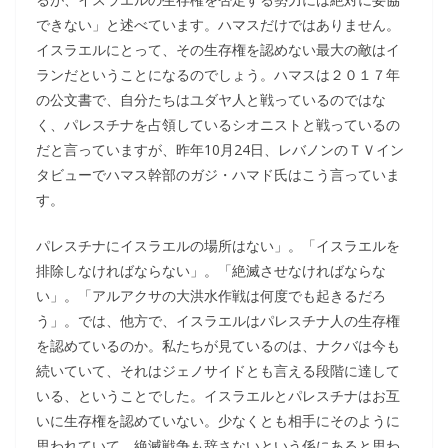
できない」と述べています。ハマスだけではありません。
イスラエルにとって、その生存権を認めない最大の敵はイ
ランだということになるのでしょう。ハマスは２０１７年
の公文書で、自分たちはユダヤ人と戦っているのではな
く、パレスチナを占領しているシオニストと戦っているの
だと言っていますが、昨年10月24日、レバノンのＴＶイン
タビューでハマス幹部のガジ・ハマド氏はこう言っていま
す。
パレスチナにイスラエルの場所はない」。「イスラエルを
排除しなければならない」。「絶滅させなければならな
い」。「アルアクサの大洪水作戦は何度でも起きるだろ
う」。では、他方で、イスラエルはパレスチナ人の生存権
を認めているのか。私たちが見ているのは、ナクバは今も
続いていて、それはジェノサイドとも言える段階に達して
いる、ということでした。イスラエルとパレスチナはお互
いに生存権を認めていない。少なくとも相手にそのように
思われていて、絶滅戦争も辞さないという係にあると思わ