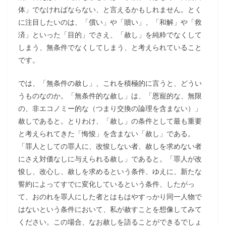
体」でなければならない、と言えるかもしれません。とく
に注目したいのは、「償い」や「贖い」、「和解」や「救
済」といった「目的」でさえ、「赦し」を純粋でなくして
しまう、無条件でなくしてしまう、と考えられていること
です。
では、「無条件の赦し」、これを積極的に言うと、どうい
うものなのか。「無条件的な赦し」は、「恩寵的な、無限
の、非エコノミー的な（つまり交換の論理を含まない）」
赦しであると。とりわけ、「赦し」の条件として最も重要
と考えられてきた「悔悛」を含まない「赦し」である。
「罪人としての罪人に、改悛しない者、赦しを求めない者
にさえ対価なしに与えられる赦し」であると。「罪人が改
悛し、改心し、赦しを求めるという条件、ゆえに、新たな
誓約によってすでに変化しているという条件、したがっ
て、おのれを罪人にした者とはもはやすっかり同一人物で
はないという条件において、私が赦すことを想像してみて
ください。この場合、なお赦しを語ることができるでしょ