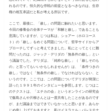
れるのです。恒久的な停戦の前提となるべきなのは、生存
権の相互承認だと私が考える所以です。
ここで、最後に、「赦し」の問題に触れたいと思います。
今回の修養会の全体テーマが「和解と赦し」であることも
意識していますが、じつは私は、ショアー（ホロコース
ト）の「赦し」をめぐる問題について、哲学サイドからア
プローチしてずっと考えてきました。私にとってとくに難
問だったのは、ジャック・デリダの「無条件の赦し」とい
う議論でした。デリダは、「純粋な赦し」（「赦しそのも
の」と言ってもいいかもしれませんが）は、「条件つきの
赦し」ではなく「無条件の赦し」でなければならない、と
いうのです。ここでは、この問題についてデリダが簡潔に
語った１９９１年のインタビューを参照します。じつはこ
のテクストは、「エチカの会」というオンラインの研究会
で飯島さんや片柳さんとは一度共有したことがあるのです
が、まだ議論まではできていなかったと思います。あらか
じめ申し上げておきますと、私はイスラエル・パレスチナ