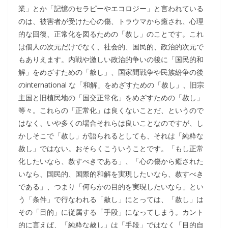
業」とか「記憶のセラピーやエコロジー」と言われている
のは、被害者が受けた心の傷、トラウマから癒され、心理
的な回復、正常化を図るための「赦し」のことです。これ
は個人の次元だけでなく、社会的、国民的、政治的次元で
もありえます。内戦や激しい政治的争いの後に「国民的和
解」をめざすための「赦し」、国家間戦争や民族紛争の後
のinternational な「和解」をめざすための「赦し」、旧宗
主国と旧植民地の「国交正常化」をめざすための「赦し」
等々。これらの「正常化」は良くないことだ、というので
はなく、いや多くの場合それらは良いことなのですが、し
かしそこで「赦し」が語られるとしても、それは「純粋な
赦し」ではない。おそらくこういうことです。「もし正常
化したいなら、赦すべきである」、「心の傷から癒された
いなら、国民的、国際的和解を実現したいなら、赦すべき
である」、つまり「何らかの目的を実現したいなら」とい
う「条件」で行なわれる「赦し」にとっては、「赦し」は
その「目的」に従属する「手段」になってしまう。カント
的に言えば、「純粋な赦し」は「手段」ではなく「目的自