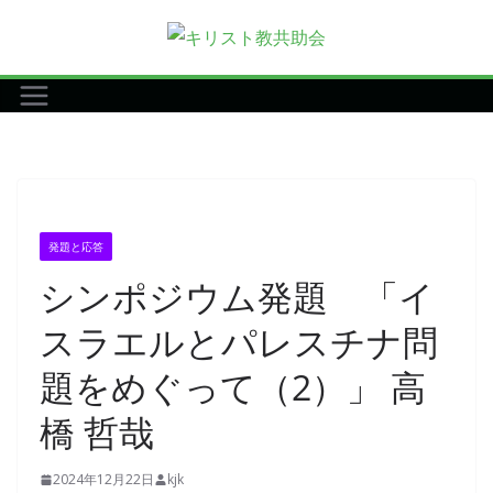
コ
ン
テ
ン
ツ
へ
ス
キ
発題と応答
ッ
シンポジウム発題 「イ
プ
スラエルとパレスチナ問
題をめぐって（2）」 高
橋 哲哉
2024年12月22日
kjk