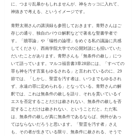
に、つまり乱暴かもしれませんが、神をカッコに入れて、
神抜きで考える、というイメージです。
青野太潮さんの講演録も参照しておきます。青野さんはご
存じの通り、独自のパウロ解釈などで著名な聖書学者で
す。「贖罪論」や「犠牲の論理」をめぐる私の議論に共感
してくださり、西南学院大学での公開対談にも招いていた
だいたことがあります。青野さんも「無条件の赦し」につ
いて語っています。マルコ福音書3章28節には、「すべての
罪も神を汚す言葉もゆるされる」と言われているのに、29
節では、「しかし、聖霊を汚す者は、いつまでもゆるされ
ず、永遠の罪に定められる」となっている。青野さんの解
釈では、これは無条件の赦しを語り、それを貫いているイ
エスを否定することだけは赦されない、無条件の赦しを否
定することだけは赦されない、ということだと。ただ私
は、無条件の赦しが真に無条件であるならば、例外があっ
てはならないだろうと思います。「聖霊を汚す者」さえ
も、その者が生きている限り、無条件に赦される、そうで