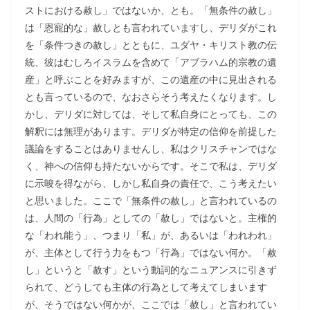
ストにおける赦し」ではないか、とも。「無条件の赦し」
は「恩寵的な」赦しとも言われていますし、デリダがこれ
を「条件つきの赦し」とともに、ユダヤ・キリスト教の伝
統、彼はむしろイスラムを含めて「アブラハム的宗教の遺
産」と呼ぶことを好みますが、この遺産の中に見出される
とも言っているので、なおさらそう考えたくなります。し
かし、デリダに対しては、そして私自身にとっても、この
解釈には無理があります。デリダが特定の信仰を前提した
議論をすることはありませんし、私はクリスチャンではな
く、神への信仰も持たないからです。そこで私は、デリダ
に示唆を得ながら、しかし私自身の責任で、こう考えたい
と思いました。ここで「無条件の赦し」と言われているの
は、人間の「行為」としての「赦し」ではないと。主権的
な「われ能う」、つまり「私」が、あるいは「われわれ」
が、主体として行う力をもつ「行為」ではない何か。「赦
し」というと「赦す」という動詞的なニュアンスに引きず
られて、どうしても主体の行為として考えてしまいます
が、そうではない何かが、ここでは「赦し」と言われてい