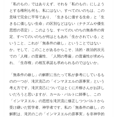
「私のもの」ではありえず、それを「私のもの」にしよう
とする権利も何も、私にはない。すべてのいのちは、この
意味で完全に平等であり、「生きるに価する生命」と「生
きるに価しない生命」の区別などはない（ナチズムや優生
思想の否定）。このような、すべてのいのちの無条件の肯
定、すべてのいのちが何はともあれ「生かされている」と
いうこと、これが「無条件の赦し」ということではない
か。そして、このことがあるからこそ、法的・政治的次元
での「人権」の普遍性、「人間の尊厳」の普遍性が求めら
れ、「生存権」の相互承認も求められるのではないか。
「無条件の赦し」の解釈に当たって私が参考にしているも
のの一つが、滝沢克己の「インマヌエルの原事実」という
考え方です。滝沢克己についてはとくに片柳さんがお詳し
いだろうと思いますが、カール・バルトに師事し、この
「インマヌエル」の思想を滝沢流に修正しつつバルトから
受け継いだ哲学者、神学者です。私の「無条件の赦し」の
解釈は、滝沢のこの「インマヌエルの原事実」を非神学的