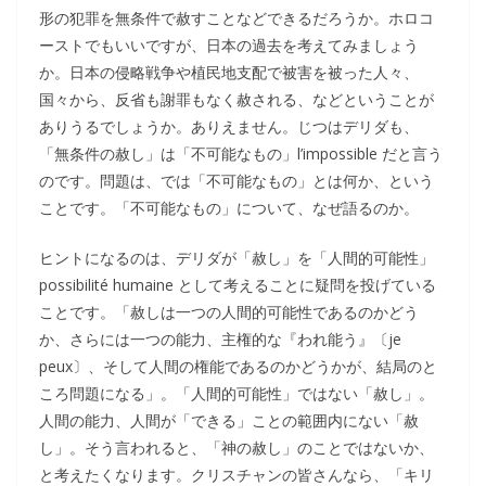
形の犯罪を無条件で赦すことなどできるだろうか。ホロコ
ーストでもいいですが、日本の過去を考えてみましょう
か。日本の侵略戦争や植民地支配で被害を被った人々、
国々から、反省も謝罪もなく赦される、などということが
ありうるでしょうか。ありえません。じつはデリダも、
「無条件の赦し」は「不可能なもの」l’impossible だと言う
のです。問題は、では「不可能なもの」とは何か、という
ことです。「不可能なもの」について、なぜ語るのか。
ヒントになるのは、デリダが「赦し」を「人間的可能性」
possibilité humaine として考えることに疑問を投げている
ことです。「赦しは一つの人間的可能性であるのかどう
か、さらには一つの能力、主権的な『われ能う』〔je
peux〕、そして人間の権能であるのかどうかが、結局のと
ころ問題になる」。「人間的可能性」ではない「赦し」。
人間の能力、人間が「できる」ことの範囲内にない「赦
し」。そう言われると、「神の赦し」のことではないか、
と考えたくなります。クリスチャンの皆さんなら、「キリ