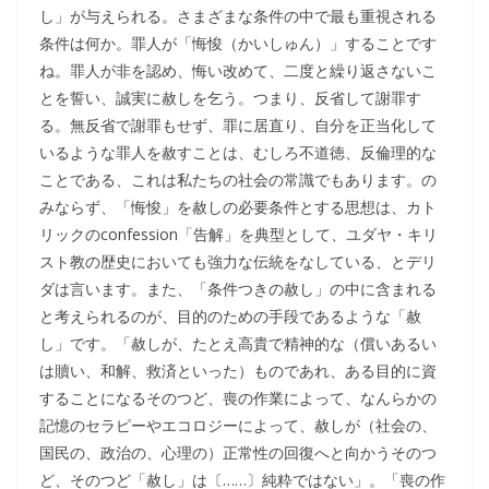
し」が与えられる。さまざまな条件の中で最も重視される
条件は何か。罪人が「悔悛（かいしゅん）」することです
ね。罪人が非を認め、悔い改めて、二度と繰り返さないこ
とを誓い、誠実に赦しを乞う。つまり、反省して謝罪す
る。無反省で謝罪もせず、罪に居直り、自分を正当化して
いるような罪人を赦すことは、むしろ不道徳、反倫理的な
ことである、これは私たちの社会の常識でもあります。の
みならず、「悔悛」を赦しの必要条件とする思想は、カト
リックのconfession「告解」を典型として、ユダヤ・キリ
スト教の歴史においても強力な伝統をなしている、とデリ
ダは言います。また、「条件つきの赦し」の中に含まれる
と考えられるのが、目的のための手段であるような「赦
し」です。「赦しが、たとえ高貴で精神的な（償いあるい
は贖い、和解、救済といった）ものであれ、ある目的に資
することになるそのつど、喪の作業によって、なんらかの
記憶のセラピーやエコロジーによって、赦しが（社会の、
国民の、政治の、心理の）正常性の回復へと向かうそのつ
ど、そのつど「赦し」は〔……〕純粋ではない」。「喪の作