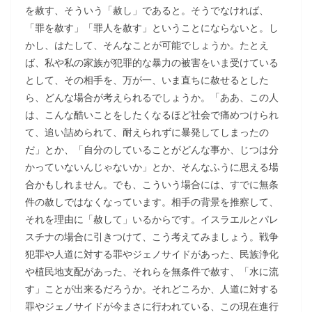
を赦す、そういう「赦し」であると。そうでなければ、
「罪を赦す」「罪人を赦す」ということにならないと。し
かし、はたして、そんなことが可能でしょうか。たとえ
ば、私や私の家族が犯罪的な暴力の被害をいま受けている
として、その相手を、万が一、いま直ちに赦せるとした
ら、どんな場合が考えられるでしょうか。「ああ、この人
は、こんな酷いことをしたくなるほど社会で痛めつけられ
て、追い詰められて、耐えられずに暴発してしまったの
だ」とか、「自分のしていることがどんな事か、じつは分
かっていないんじゃないか」とか、そんなふうに思える場
合かもしれません。でも、こういう場合には、すでに無条
件の赦しではなくなっています。相手の背景を推察して、
それを理由に「赦して」いるからです。イスラエルとパレ
スチナの場合に引きつけて、こう考えてみましょう。戦争
犯罪や人道に対する罪やジェノサイドがあった、民族浄化
や植民地支配があった、それらを無条件で赦す、「水に流
す」ことが出来るだろうか。それどころか、人道に対する
罪やジェノサイドが今まさに行われている、この現在進行