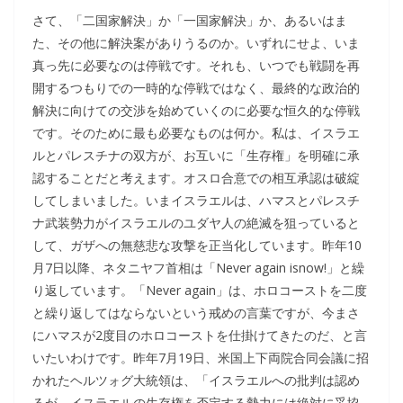
さて、「二国家解決」か「一国家解決」か、あるいはま
た、その他に解決案がありうるのか。いずれにせよ、いま
真っ先に必要なのは停戦です。それも、いつでも戦闘を再
開するつもりでの一時的な停戦ではなく、最終的な政治的
解決に向けての交渉を始めていくのに必要な恒久的な停戦
です。そのために最も必要なものは何か。私は、イスラエ
ルとパレスチナの双方が、お互いに「生存権」を明確に承
認することだと考えます。オスロ合意での相互承認は破綻
してしまいました。いまイスラエルは、ハマスとパレスチ
ナ武装勢力がイスラエルのユダヤ人の絶滅を狙っていると
して、ガザへの無慈悲な攻撃を正当化しています。昨年10
月7日以降、ネタニヤフ首相は「Never again isnow!」と繰
り返しています。「Never again」は、ホロコーストを二度
と繰り返してはならないという戒めの言葉ですが、今まさ
にハマスが2度目のホロコーストを仕掛けてきたのだ、と言
いたいわけです。昨年7月19日、米国上下両院合同会議に招
かれたヘルツォグ大統領は、「イスラエルへの批判は認め
るが、イスラエルの生存権を否定する勢力には絶対に妥協