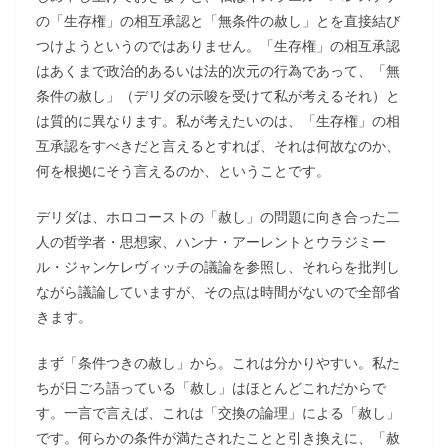
の「生存権」の相互承認と「無条件の赦し」とを直接結び
つけようというのではありません。「生存権」の相互承認
はあくまで政治的あるいは法的次元の行為であって、「無
条件の赦し」（デリダの示唆を受けて私が考えるそれ）と
は質的に異なります。私が考えたいのは、「生存権」の相
互承認をすべきだと言えるとすれば、それは何故なのか、
何を根拠にそう言えるのか、ということです。
デリダは、ホロコーストの「赦し」の問題に向き合った二
人の哲学者・思想家、ハンナ・アーレントとウラジミー
ル・ジャンケレヴィッチの議論を参照し、それらを批判し
ながら議論していますが、その点は時間がないので全部省
きます。
まず「条件つきの赦し」から。これは分かりやすい。私た
ちが日ごろ語っている「赦し」はほとんどこれだからで
す。一言で言えば、これは「交換の論理」による「赦し」
です。何らかの条件が満たされたことと引き換えに、「赦