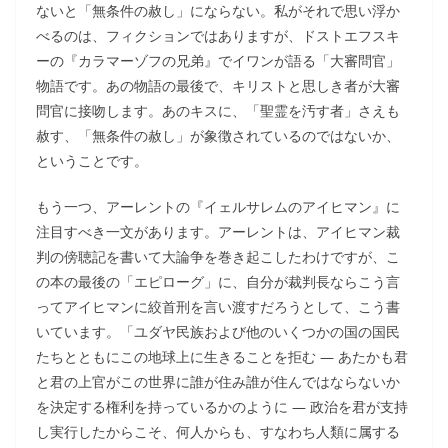
ないと「無条件の赦し」にならない。私がそれで思い浮か
べるのは、フィクションではありますが、ドストエフスキ
ーの『カラマーゾフの兄弟』でイワンが語る「大審問官」
物語です。あの物語の最後で、キリストと思しき者が大審
問官に接吻します。あのキスに、「聖霊を汚す者」さえも
赦す、「無条件の赦し」が象徴されているのではないか、
ということです。
もう一つ、アーレントの『イェルサレムのアイヒマン』に
注目すべき一文があります。アーレントは、アイヒマン裁
判の傍聴記を書いて大論争を巻き起こしたわけですが、こ
の本の最後の「エピローグ」に、自分が裁判長ならこう言
ってアイヒマンに絞首刑を言い渡すだろうとして、こう書
いています。「ユダヤ民族および他のいくつかの国の国民
たちとともにこの地球上に生きることを拒む ― あたかも君
と君の上官がこの世界に誰が住み誰が住んではならないか
を決定する権利を持っているかのように ― 政治を君が支持
し実行したからこそ、何人からも、すなわち人類に属する