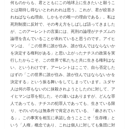
何ものからも、君とともにこの地球上に生きたいと願うこ
とは期待し得ないとわれわれは思う。これが、君が絞首さ
れねばならぬ理由、しかもその唯一の理由である」。私は
死刑制度に反対で、その考え方をしばしば語ってきました
が、このアーレントの言葉には、死刑の論理がナチズムの
論理を含んでいることが表れていると思うのです。アイヒ
マンは、「この世界に誰が住み、誰が住んではならないか
を決定する権利がある」と思い上がったナチスの政策を実
行したからこそ、この世界で私たちと共に生きる権利はな
い、というわけです。アーレントはここで、自ら否定した
はずの「この世界に誰が住み、誰が住んではならないかを
決定する」という振る舞いをしてしまっています。ユダヤ
人は何の罪もないのに抹殺されようとしたのに対して、ア
イヒマンは罪を犯した。その違いはありますが、どんな罪
人であっても、ナチスの犯罪人であっても、生きている限
り、そのいのちは無条件で肯定されている、「赦されてい
る」。この事実を相互に承認し合うことこそ「生存権」と
いう「人権」概念であり、これは個人に対しても集団に対