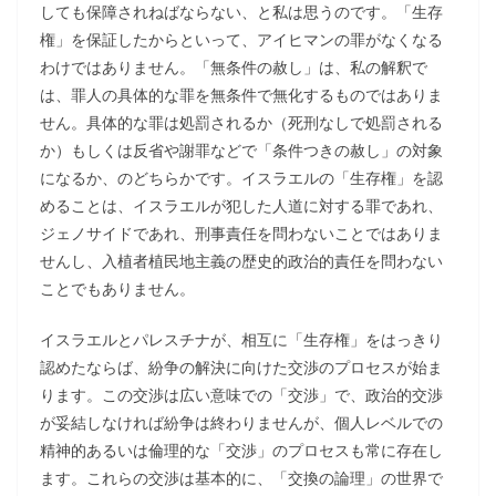
しても保障されねばならない、と私は思うのです。「生存
権」を保証したからといって、アイヒマンの罪がなくなる
わけではありません。「無条件の赦し」は、私の解釈で
は、罪人の具体的な罪を無条件で無化するものではありま
せん。具体的な罪は処罰されるか（死刑なしで処罰される
か）もしくは反省や謝罪などで「条件つきの赦し」の対象
になるか、のどちらかです。イスラエルの「生存権」を認
めることは、イスラエルが犯した人道に対する罪であれ、
ジェノサイドであれ、刑事責任を問わないことではありま
せんし、入植者植民地主義の歴史的政治的責任を問わない
ことでもありません。
イスラエルとパレスチナが、相互に「生存権」をはっきり
認めたならば、紛争の解決に向けた交渉のプロセスが始ま
ります。この交渉は広い意味での「交渉」で、政治的交渉
が妥結しなければ紛争は終わりませんが、個人レベルでの
精神的あるいは倫理的な「交渉」のプロセスも常に存在し
ます。これらの交渉は基本的に、「交換の論理」の世界で