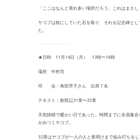
「ここはなんと畏れ多い場所だろう。これはまさし
ヤコブは枕にしていた石を取り それを記念碑とし
た。
★日時 11月14日（月） 13時〜16時
場所 中村宅
司 会：角田芳子さん 出席７名
テキスト：創世記31章〜35章
天気快晴で暖かい日であった。時間までに全員集合
がみつくヤコブ。
32章はヤコブが一人の人と夜明けまで組み打ちを