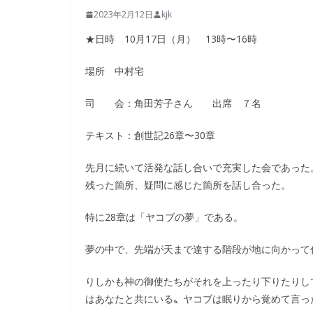
2023年2月12日
kjk
★日時 10月17日（月） 13時〜16時
場所 中村宅
司 会：角田芳子さん 出席 ７名
テキスト：創世記26章〜30章
先月に続いて活発な話し合いで充実した会であった
残った箇所、疑問に感じた箇所を話し合った。
特に28章は「ヤコブの夢」である。
夢の中で、先端が天まで達する階段が地に向かって
りしかも神の御使たちがそれを上ったり下りたりし
はあなたと共にいる〟ヤコブは眠りから覚めて言っ