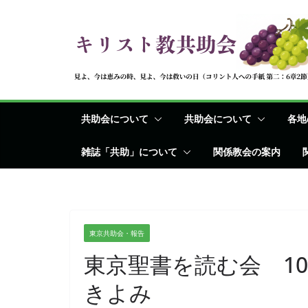
コ
ン
テ
ン
ツ
へ
共助会について
共助会について
各地
ス
キ
雑誌「共助」について
関係教会の案内
ッ
プ
東京共助会・報告
東京聖書を読む会 1
きよみ