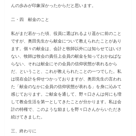
んの歩みが印象深かったからだと思います。
二・四 献金のこと
私がまだ若かった頃、役員に選ばれるより遥かに前のこと
ですが、奥田先生から献金について教えられたことがあり
ます。個々の献金は、会計と牧師以外には知らせてはいけ
ない、牧師は牧会の責任上会員の献金を知っておかねばな
らない、それは献金にその会員の信仰状態が表れるから
だ、ということ、これが教えられたことの一つでした。私
は現在会計を仰せつかっておりますが、奥田先生の言われ
た「献金のなかに会員の信仰状態が表れる」を身に沁みて
感じております。ご献金を通して、野々口さんは何にも増
して教会生活を第一としてきたことが分かります。私は会
計の特権で、このような励ましを野々口さんからいただき
続けてきました。
三、終わりに