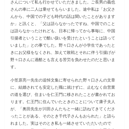
さんについて私も行かせていただきました。ご長男の義也
さんの車に二人は乗せてもらいました。途中私は「お父さ
んから、中国での子ども時代の話は聞いたことがあります
か」と訊くと、「父は語らなかったですね、中国でのこと
は語らなかったけれども、日本に帰ってから事毎に、中国
引揚者ということで酷い扱いを受けたということは語って
いました」との事でした。野々口さんが小学生であったと
きにお父様をなくされ、加えて敗戦とそれに伴う引揚げが
野々口さんに過酷とも言える苦労を負わせたのだと思いま
す。
小笠原亮一先生の追悼文集に寄せられた野々口さんの文章
に、結婚されても安定した職に就けずに、止むなく自営業
の道を選び、住まいを仁王門に移されたことが書かれてお
ります。仁王門に住んでいたときのことについて康子夫人
が、「奥田先生が川田さんたちと一緒に訪ねてきてくださ
ったことがある、そのとき千代子さんもおられた」と語ら
れました。実はそのとき私も一緒させていただいたので