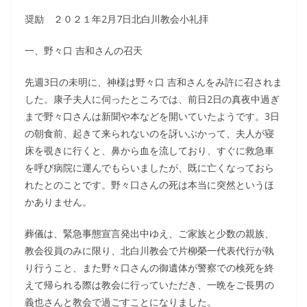
奨励 ２０２１年2月7日北白川教会小礼拝
一、野々口 吉和さんの召天
先週3日の未明に、神様は野々口 吉和さんをみ許に召されま
した。康子夫人に伺ったところでは、前日2日の真夜中過ぎ
まで野々口さんは新聞や本などを開いていたようです。3日
の朝食前、起きて来られないのを訝いぶかって、夫人が寝
床を覗きに行くと、鼻から血を流しており、すぐに救急車
を呼び病院に運んでもらいましたが、既に亡くなっておら
れたとのことです。野々口さんの死は本当に突然というほ
かありません。
葬儀は、緊急事態宣言発出中ゆえ、ご家族と少数の親族、
教会役員のみに限り、北白川教会で片柳榮一代表代行が執
り行うこと、また野々口さんの御遺体が警察での検死を終
えて帰られる際は教会に行っていただき、一晩をご長男の
義也さんと教会で過ごすことになりました。