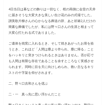
4日当日は幕などの飾りは一切なく、棺の両側に会堂の天井
に届きそうな大変大きな美しい生け花のみの式場でした。
讃美歌片柳さんの心からなる葬送の辞、あと祈祷2人だけの
簡素な葬儀でしたが、私には野々口さんの生涯と相まって
大変心打たれる式でありました。
ご遺体を焼窯に入れるとき、そして焼きあがったお骨を拾
うとき、これほど「人間は塵より作られ、塵に帰る」こと
をハッキリと突きつけられるときはありません。否が応で
も人間は有限な存在であることを余すところなく実感させ
られます。同時に目を天に向けしめられ、救い主なるキリ
ストの十字架を仰がされます。
二、野々口吉和さんを偲ぶ
二・一 真っ先に思い浮かんだこと
野々口さんというと真っ先に私に思い浮かぶのは、聖日に