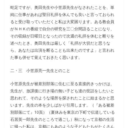
蛇足ですが、奥田先生や小笠原先生がなされたことを、単
純に仕事があれば聖日礼拝を休んでも良いと言っておられ
ると受け取っていただくと私は大変困ります。ある教会員
がＮＨＫの番組で自分の研究を三〇分間語ることになり、
その収録が日曜日となったので次週の礼拝を休むと断りを
述べたとき、奥田先生は厳しく「礼拝が大切だと思うな
ら、あなたは出演を断ることも出来たのですよ」と言われ
た事も併せて覚えておきたく思います。
二・三 小笠原亮一先生とのこと
小笠原先生が被差別部落に住むに至る直接的きっかけは、
先生が、放課後に行き場の無い子ども達の世話をしたいと
思われて、そのような場所を探されたことに始まるかと思
います。先生の本を少しばかり引用します。（『ある被差
別部落にて』10頁）（夏休みを東京の下町で伝道している
石居英一郎先生のところで過ごし）秋になって京都の生活
に帰った私は、京都にもあのような子どもたちがたくさん