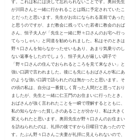
す。これは私には決して忘れられないことです。奥田先生
が川田さんと一緒に行かれることは既に予定されていたこ
とだったと思います。先生がお出になられる直前であった
と思うのですが、まだ教会に残っていた若者に教会のおば
さん、恒子夫人が「先生と一緒に野々口さんのお宅へ行っ
てらっしゃい」と同道を勧められました。私はそのときは
野々口さんを知らなかったせいもあり、あまり気乗りのし
ない返事をしたのでしょう、恒子夫人が厳しい調子で
「野々口さんの住んでおられるところを見て来なさい」と
強い口調で言われました。後にも先にもおばさんが私にあ
のような強い口調で語られたのは無かったと思います。そ
の頃の私は、自分は一番貧しく育った人間だと思っており
ましたが、先生と一緒に仁王門のお住まいに行ったとき、
おばさんが強く言われたことを一瞬で理解するとともに、
私の知らなかった貧しさのあることが分かり、私は大きく
変えられたと思います。奥田先生が野々口さんのお住まい
を訪ねられたのは、礼拝の後ですから日曜日であったので
す。たぶん野々口さんご夫妻が礼拝に見えられないので、