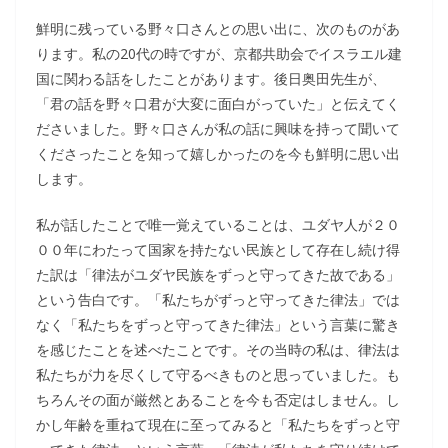
鮮明に残っている野々口さんとの思い出に、次のものがあ
ります。私の20代の時ですが、京都共助会でイスラエル建
国に関わる話をしたことがあります。後日奥田先生が、
「君の話を野々口君が大変に面白がっていた」と伝えてく
ださいました。野々口さんが私の話に興味を持って聞いて
くださったことを知って嬉しかったのを今も鮮明に思い出
します。
私が話したことで唯一覚えていることは、ユダヤ人が２０
００年にわたって国家を持たない民族として存在し続け得
た訳は「律法がユダヤ民族をずっと守ってきた故である」
という告白です。「私たちがずっと守ってきた律法」では
なく「私たちをずっと守ってきた律法」という言葉に驚き
を感じたことを述べたことです。その当時の私は、律法は
私たちが力を尽くして守るべきものと思っていました。も
ちろんその面が厳然とあることを今も否定はしません。し
かし年齢を重ねて現在に至ってみると「私たちをずっと守