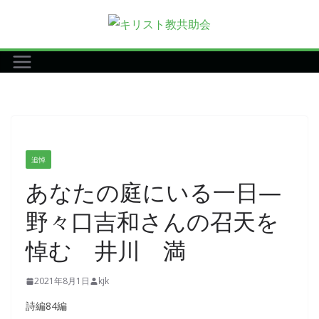
コ
ン
テ
ン
ツ
へ
ス
キ
追悼
ッ
あなたの庭にいる一日―
プ
野々口吉和さんの召天を
悼む 井川 満
2021年8月1日
kjk
詩編84編