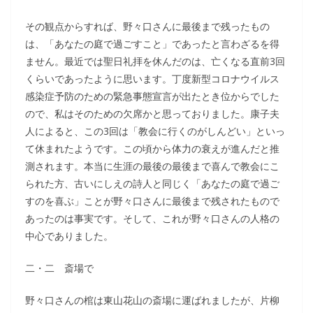
その観点からすれば、野々口さんに最後まで残ったもの
は、「あなたの庭で過ごすこと」であったと言わざるを得
ません。最近では聖日礼拝を休んだのは、亡くなる直前3回
くらいであったように思います。丁度新型コロナウイルス
感染症予防のための緊急事態宣言が出たとき位からでした
ので、私はそのための欠席かと思っておりました。康子夫
人によると、この3回は「教会に行くのがしんどい」といっ
て休まれたようです。この頃から体力の衰えが進んだと推
測されます。本当に生涯の最後の最後まで喜んで教会にこ
られた方、古いにしえの詩人と同じく「あなたの庭で過ご
すのを喜ぶ」ことが野々口さんに最後まで残されたもので
あったのは事実です。そして、これが野々口さんの人格の
中心でありました。
二・二 斎場で
野々口さんの棺は東山花山の斎場に運ばれましたが、片柳