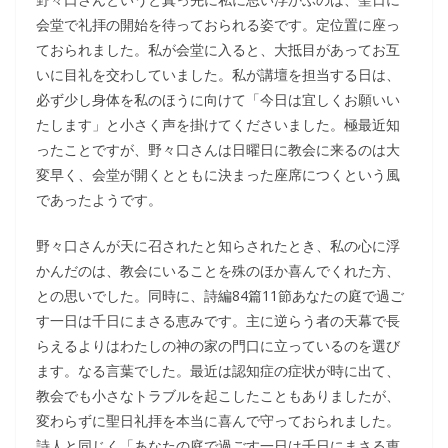
会堂で礼拝の開始を待っておられる姿です。定位置に座っ
ておられました。私が会堂に入ると、大抵目があってお互
いに目礼を交わしていました。私が講壇を担当する日は、
必ず少し身体を私のほうに向けて「今日は宜しくお願いい
たします」と小さく声を掛けてくださいました。極最近知
ったことですが、野々口さんは日曜日に教会に来るのは大
変早く、会堂が開くとともに決まった座席につくという風
であったようです。
野々口さんが天に召されたと知らされたとき、私の心に浮
かんだのは、教会にいることを殊のほか喜んでくれた方、
との思いでした。同時に、詩編84篇11節あなたの庭で過ご
す一日は千日にまさる恵みです。主に逆らう者の天幕で長
らえるよりはわたしの神の家の門口に立っているのを選び
ます。なる言葉でした。最近は認知症の症状が時に出て、
教会でも小さなトラブルを起こしたこともありましたが、
変わらずに聖日礼拝を本当に喜んで守っておられました。
詩人と同じく「あなたの庭で過ごす一日は千日にまさる恵