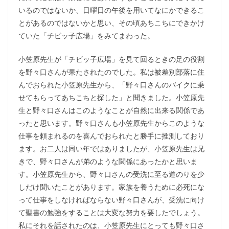
いるのではないか、日曜日の午後を用いてなにかできるこ
とがあるのではないかと思い、その頃あちこちにできかけ
ていた「チビッ子広場」をみてまわった。
小笠原先生が「チビッ子広場」を見て回るときの足の役割
を野々口さんが果たされたのでした。私は被差別部落に住
んでおられた小笠原先生から、「野々口さんのバイクに乗
せてもらってあちこちと探した」と聞きました。小笠原先
生と野々口さんはこのようなことが自然に出来る関係であ
ったと思います。野々口さんも小笠原先生からこのような
仕事を頼まれるのを喜んでおられたと勝手に推測しており
ます。お二人は同い年ではありましたが、小笠原先生は兄
きで、野々口さんが弟のような関係にあったかと思いま
す。小笠原先生から、野々口さんの受洗に至る道のりを少
しだけ聞いたことがあります。家族を養うために必死にな
って仕事をしなければならない野々口さんが、受洗に向け
て聖書の勉強をすることは大変な努力を要したでしょう。
私にそれを話されたのは、小笠原先生にとっても野々口さ