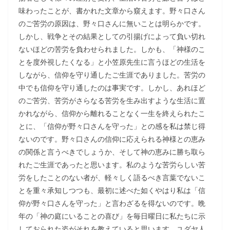
味わったことが、書かれた文章から窺えます。野々口さん
のご苦労の原因は、野々口さんに無いことは明らかです。
しかし、戦争とその結果としての引揚げによって負い切れ
ないほどの苦労を負わせられました。しかも、「神様のこ
とを度外視したくなる」と小笠原先生に言うほどの生活を
しながら、信仰を守り通したご生涯でありました。苦労の
中でも信仰を守り通したのは事実です。しかし、あれほど
のご苦労、苦労がさらなる苦労を生み出すような生活に置
かれながら、信仰から離れることなく一生を終えられたこ
とに、「信仰が野々口さんを守った」との感を私は禁じ得
ないのです。野々口さんの信仰に応えられる神様との恵み
の関係と言うべきでしょうか、そして神の恵みに勝ち取ら
れたご生涯であったと思います。私のような苦労らしい苦
労をしたことのない者が、軽々しく語るべき言葉でないこ
とを重々承知しつつも、最初に述べた如くやはり私は「信
仰が野々口さんを守った」と言わざるを得ないのです。晩
年の「神の庭にいることの喜び」を毎日曜日に私たちに示
しておられた姿がそれを教えていると思います。ユダヤ人