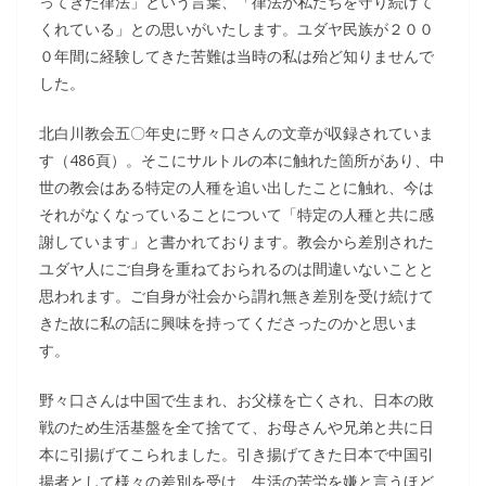
ってきた律法」という言葉、「律法が私たちを守り続けて
くれている」との思いがいたします。ユダヤ民族が２００
０年間に経験してきた苦難は当時の私は殆ど知りませんで
した。
北白川教会五〇年史に野々口さんの文章が収録されていま
す（486頁）。そこにサルトルの本に触れた箇所があり、中
世の教会はある特定の人種を追い出したことに触れ、今は
それがなくなっていることについて「特定の人種と共に感
謝しています」と書かれております。教会から差別された
ユダヤ人にご自身を重ねておられるのは間違いないことと
思われます。ご自身が社会から謂れ無き差別を受け続けて
きた故に私の話に興味を持ってくださったのかと思いま
す。
野々口さんは中国で生まれ、お父様を亡くされ、日本の敗
戦のため生活基盤を全て捨てて、お母さんや兄弟と共に日
本に引揚げてこられました。引き揚げてきた日本で中国引
揚者として様々の差別を受け、生活の苦労を嫌と言うほど