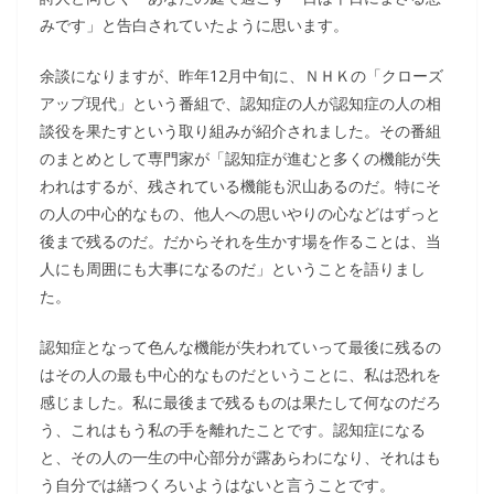
みです」と告白されていたように思います。
余談になりますが、昨年12月中旬に、ＮＨＫの「クローズ
アップ現代」という番組で、認知症の人が認知症の人の相
談役を果たすという取り組みが紹介されました。その番組
のまとめとして専門家が「認知症が進むと多くの機能が失
われはするが、残されている機能も沢山あるのだ。特にそ
の人の中心的なもの、他人への思いやりの心などはずっと
後まで残るのだ。だからそれを生かす場を作ることは、当
人にも周囲にも大事になるのだ」ということを語りまし
た。
認知症となって色んな機能が失われていって最後に残るの
はその人の最も中心的なものだということに、私は恐れを
感じました。私に最後まで残るものは果たして何なのだろ
う、これはもう私の手を離れたことです。認知症になる
と、その人の一生の中心部分が露あらわになり、それはも
う自分では繕つくろいようはないと言うことです。