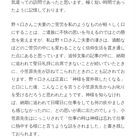
気遣っての訪問であったと思います。極く短い時間であっ
たように記憶しております。
野々口さんご夫妻のご苦労を私のようなものが軽々しく口
にすることは、ご遺族に不快の思いを与えるのではとの懸
念を覚えますが、私は野々口さんご夫妻の凄さは、過酷な
ほどのご苦労の中にも変わることなく信仰生活を貫き通し
た点にあると思っています。追悼文集の記事の中に、納期
に追われて聖日礼拝に出席できないことが続いていたとき
に、小笠原先生が訪ねてこられたときのことも記されてお
ります。野々口さんは正直に「神様を度外視したくなる」
と口にした後、こんなことを言うと小笠原先生からお叱り
を受けるだろうと思われたようです。神様を知らなけれ
ば、納期に追われて日曜日に仕事をしても何の疚やましさ
も感じなかったのに、との思いが表に出たのでしょう。小
笠原先生はにっこりされて「仕事の時は神様は忘れて仕事
に熱中する様にと言うような話をされました」と書き残し
ておられます。