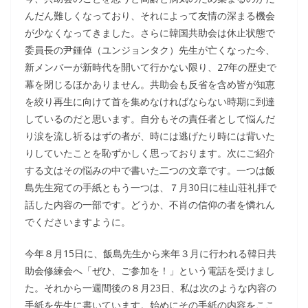
んだん難しくなっており、それによって友情の深まる機会
が少なくなってきました。さらに韓国共助会は休止状態で
委員長の尹鍾倬（ユンジョンタク）先生が亡くなった今、
新メンバーが新時代を開いて行かない限り、27年の歴史で
幕を閉じるほかありません。共助会も反省を含め皆が知恵
を絞り再生に向けて首を集めなければならない時期に到達
しているのだと思います。自分もその責任者として悩んだ
り涙を流し祈るはずの者が、時には逃げたり時には背いた
りしていたことを恥ずかしく思っております。次にご紹介
する文はその悩みの中で書いた二つの文章です。一つは飯
島先生宛ての手紙ともう一つは、７月30日に桂山荘礼拝で
話した内容の一部です。どうか、不肖の信仰の者を憐れん
でくださいますように。
今年８月15日に、飯島先生から来年３月に行われる韓日共
助会修練会へ「ぜひ、ご参加を！」という電話を受けまし
た。それから一週間後の８月23日、私は次のような内容の
手紙を先生に書いています。始めにその手紙の内容をここ