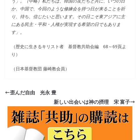
う」。（中略）私たちは、韓国の友たちと共に、いつの日
か、中国で、今回のような修練会を持つ日が来ることを祈
り、待ち、信じたいと思います。その日こそ東アジアに主
にある民主・平和・人権が実現する希望の日でもありま
す」。
（歴史に生きるキリスト者 基督教共助会編 68～69頁よ
り）
（日本基督教団 藤崎教会員）
歪んだ自由 光永 豊
新しい出会いは神の摂理 宋 富子