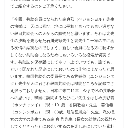
でご紹介するのをご了承ください。
「今回、共助会員になられた裴貞烈（ペジョンヨル）先生
の快挙は、天には喜び、地には平和と言っても言い過ぎな
い韓日共助会への天からの贈物だと思います。それは裴先
生の決断を走らせた石川光顕先生と裴先生ご一家の主にあ
る友情の結実なのでしょう。新しい会員になる方に恥ずか
しくない共助会になるためにもいろいろな模索が切実で
す。共助誌を保存版にしてネット上でいつでも、誰でも、
という開かれた歴史にしておいたのは非常によかったと思
います。韓国共助会の委員長である尹鍾倬（ユンジョンタ
ク）先生が天に召され韓国共助会は機能どころか記録でさ
え残っておりません。日本に来て11年、今まで私の共助会
への思いは、韓国に訪問するたびに尹先生をはじめ洪彰義
（ホンチャンイ）（現・101歳、香隣教会）先生、姜信範
（カンシンボム）（現・83歳、堤岩里教会）先生、私の長
女の大学の先生である裴 貞 烈先生（長女の結婚式の祝辞を
してくださった）にお会いするのを楽しみにしていた素朴