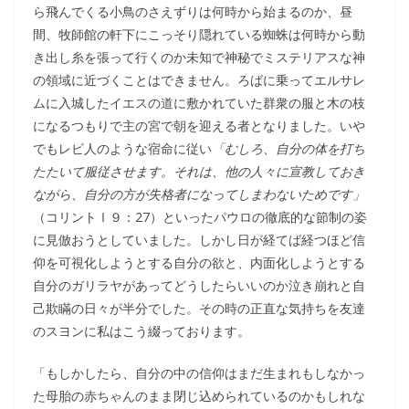
ら飛んでくる小鳥のさえずりは何時から始まるのか、昼
間、牧師館の軒下にこっそり隠れている蜘蛛は何時から動
き出し糸を張って行くのか未知で神秘でミステリアスな神
の領域に近づくことはできません。ろばに乗ってエルサレ
ムに入城したイエスの道に敷かれていた群衆の服と木の枝
になるつもりで主の宮で朝を迎える者となりました。いや
でもレビ人のような宿命に従い
「むしろ、自分の体を打ち
たたいて服従させます。それは、他の人々に宣教しておき
ながら、自分の方が失格者になってしまわないためです」
（コリントⅠ９：27）といったパウロの徹底的な節制の姿
に見倣おうとしていました。しかし日が経てば経つほど信
仰を可視化しようとする自分の欲と、内面化しようとする
自分のガリラヤがあってどうしたらいいのか泣き崩れと自
己欺瞞の日々が半分でした。その時の正直な気持ちを友達
のスヨンに私はこう綴っております。
「もしかしたら、自分の中の信仰はまだ生まれもしなかっ
た母胎の赤ちゃんのまま閉じ込められているのかもしれな