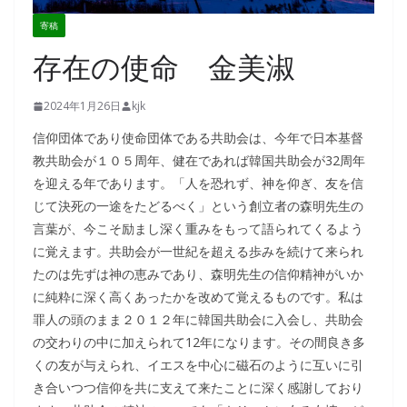
寄稿
存在の使命 金美淑
2024年1月26日
kjk
信仰団体であり使命団体である共助会は、今年で日本基督
教共助会が１０５周年、健在であれば韓国共助会が32周年
を迎える年であります。「人を恐れず、神を仰ぎ、友を信
じて決死の一途をたどるべく」という創立者の森明先生の
言葉が、今こそ励まし深く重みをもって語られてくるよう
に覚えます。共助会が一世紀を超える歩みを続けて来られ
たのは先ずは神の恵みであり、森明先生の信仰精神がいか
に純粋に深く高くあったかを改めて覚えるものです。私は
罪人の頭のまま２０１２年に韓国共助会に入会し、共助会
の交わりの中に加えられて12年になります。その間良き多
くの友が与えられ、イエスを中心に磁石のように互いに引
き合いつつ信仰を共に支えて来たことに深く感謝しており