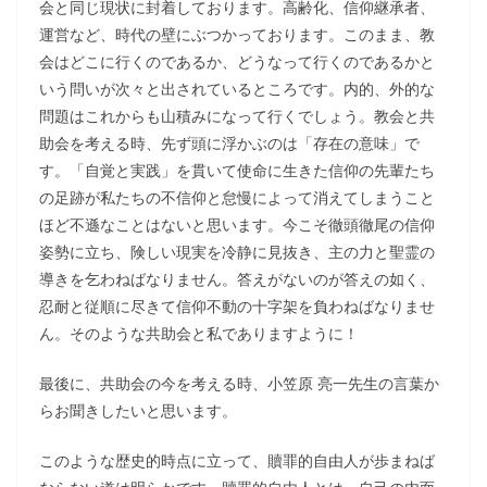
会と同じ現状に封着しております。高齢化、信仰継承者、
運営など、時代の壁にぶつかっております。このまま、教
会はどこに行くのであるか、どうなって行くのであるかと
いう問いが次々と出されているところです。内的、外的な
問題はこれからも山積みになって行くでしょう。教会と共
助会を考える時、先ず頭に浮かぶのは「存在の意味」で
す。「自覚と実践」を貫いて使命に生きた信仰の先輩たち
の足跡が私たちの不信仰と怠慢によって消えてしまうこと
ほど不遜なことはないと思います。今こそ徹頭徹尾の信仰
姿勢に立ち、険しい現実を冷静に見抜き、主の力と聖霊の
導きを乞わねばなりません。答えがないのが答えの如く、
忍耐と従順に尽きて信仰不動の十字架を負わねばなりませ
ん。そのような共助会と私でありますように！
最後に、共助会の今を考える時、小笠原 亮一先生の言葉か
らお聞きしたいと思います。
このような歴史的時点に立って、贖罪的自由人が歩まねば