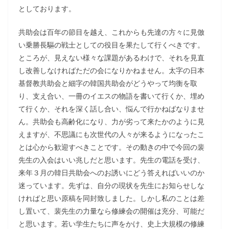
としております。
共助会は百年の節目を越え、これからも先達の方々に見倣
い乗勝長驅の戦士としての役目を果たして行くべきです。
ところが、見えない様々な課題があるわけで、それを見直
し改善しなければただの会になりかねません。太字の日本
基督教共助会と細字の韓国共助会がどうやって均衡を取
り、支え合い、一冊のイエスの物語を書いて行くか、埋め
て行くか、それを深く話し合い、悩んで行かねばなりませ
ん。共助会も高齢化になり、力が劣って来たかのように見
えますが、不思議にも次世代の人々が来るようになったこ
とは心から歓迎すべきことです。その動きの中で今回の裴
先生の入会はいい兆しだと思います。先生の電話を受け、
来年３月の韓日共助会へのお誘いにどう答えればいいのか
迷っています。先ずは、自分の現状を先生にお知らせしな
ければと思い原稿を同封致しました。しかし私のことは差
し置いて、裴先生の力量なら修練会の開催は充分、可能だ
と思います。若い学生たちに声をかけ、史上大規模の修練