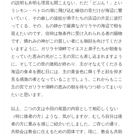
の説明も弁明も理屈も聞こえない、ただ「どぶん！」とい
うシモン・ペトロの湖に飛び込む確信の音だけが海辺に響
いていく、その赦しの波紋が弟子たちの浜辺の片足に波打
ってくる、その、もの静かで厳粛なガリラヤの海辺で朝を
迎えたいのです。信仰は無条件に受け入れられる者の賜物
です。憐れみの神がこの貧しい者にも御顔を向けてくださ
いますように。ガリラヤ湖畔でイエスと弟子たちが朝食を
とっていた恵みの光がここ主の宮にも差し込まれますよう
に。そしてこの世の激戦が終わり、主がそなえてくださる
海辺の食卓を囲む日には、主の黄金色に輝く手と顔を仰ぎ
見る感激の者となっていることでしょう。これからもここ
主の宮でガリラヤ湖畔の恵みの朝を待ちつつ祈ってまいり
たいと思います。
以上、二つの文は今回の発題の内容として相応しくない
（特に後者の方）ような、気がしますが、むしろ自分は後
者の方に重みを感じご紹介いたしました。ご存じの通り、
共助会は教会に仕えるための団体です。現に、教会も共助