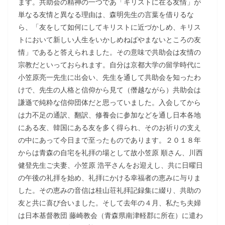
ます。共助会の精神の一つであ「キリストに在る友情」が
単なる友情と異なる理由は、森明先生の言葉を借りるな
ら、「友をして如何にしてキリストに近づかしめ、キリス
トにおいて新しい人生をいかしめねばやまないところの友
情」であると答えられました。その意味で共助会は友情の
宗教だといっておられます。自分は京都大学の留学時代に
小笠原亮一先生に出会い、先生を通して共助会を知ったわ
けで、先生の人格と信仰から見て（僭越ながら）共助会は
謙遜で純粋な信仰団体だと思っていました。入会してから
は力不足の通訳、翻訳、修養会に参加などを通し日本各地
にある友、韓国にある友を多く得られ、そのお祈りの支え
の中にあって今日まで至ったものであります。２０１８年
からは青森の自宅を礼拝の場として故小笠原 順さん、川西
健登先生ご夫妻、小笠原 浩平さんをお迎えし、共に日曜日
の午後の礼拝を始め、礼拝にかける幸福者の恵みに与りま
した。その恵みの音信は桂山荘礼拝記録集に綴り、共助の
友と共に喜び合いました。そして去年の４月、私たち夫婦
は日本基督教団 藤崎教会（青森県南津軽郡に所在）に遣わ