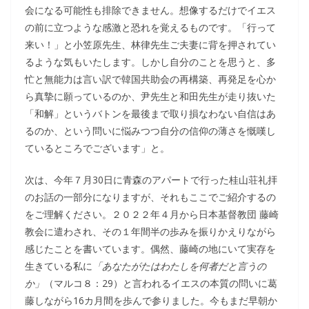
会になる可能性も排除できません。想像するだけでイエス
の前に立つような感激と恐れを覚えるものです。「行って
来い！」と小笠原先生、林律先生ご夫妻に背を押されてい
るような気もいたします。しかし自分のことを思うと、多
忙と無能力は言い訳で韓国共助会の再構築、再発足を心か
ら真摯に願っているのか、尹先生と和田先生が走り抜いた
「和解」というバトンを最後まで取り損なわない自信はあ
るのか、という問いに悩みつつ自分の信仰の薄さを慨嘆し
ているところでございます」と。
次は、今年７月30日に青森のアパートで行った桂山荘礼拝
のお話の一部分になりますが、それもここでご紹介するの
をご理解ください。２０２２年４月から日本基督教団 藤崎
教会に遣わされ、その１年間半の歩みを振りかえりながら
感じたことを書いています。偶然、藤崎の地にいて実存を
生きている私に
「あなたがたはわたしを何者だと言うの
か」
（マルコ８：29）と言われるイエスの本質の問いに葛
藤しながら16カ月間を歩んで参りました。今もまだ早朝か