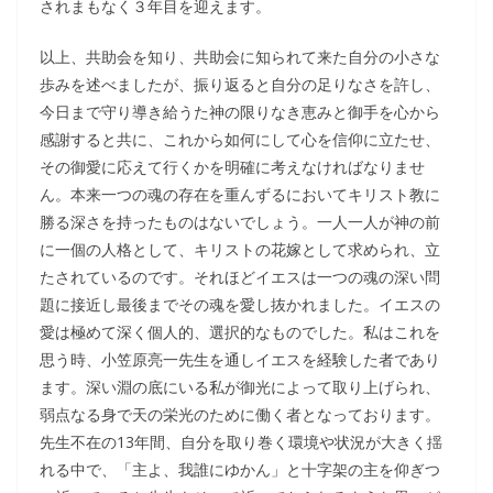
されまもなく３年目を迎えます。
以上、共助会を知り、共助会に知られて来た自分の小さな
歩みを述べましたが、振り返ると自分の足りなさを許し、
今日まで守り導き給うた神の限りなき恵みと御手を心から
感謝すると共に、これから如何にして心を信仰に立たせ、
その御愛に応えて行くかを明確に考えなければなりませ
ん。本来一つの魂の存在を重んずるにおいてキリスト教に
勝る深さを持ったものはないでしょう。一人一人が神の前
に一個の人格として、キリストの花嫁として求められ、立
たされているのです。それほどイエスは一つの魂の深い問
題に接近し最後までその魂を愛し抜かれました。イエスの
愛は極めて深く個人的、選択的なものでした。私はこれを
思う時、小笠原亮一先生を通しイエスを経験した者であり
ます。深い淵の底にいる私が御光によって取り上げられ、
弱点なる身で天の栄光のために働く者となっております。
先生不在の13年間、自分を取り巻く環境や状況が大きく揺
れる中で、「主よ、我誰にゆかん」と十字架の主を仰ぎつ