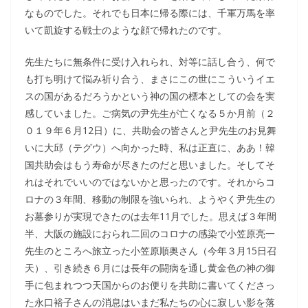
なものでした。それでも日本に帰る際には、千軍万馬を率
いて凱旋する戦士のような顔で帰れたのです。
先生たちに無条件に受け入れられ、対等に話し合う、何で
も打ち明けて悩み祈り合う、まさにこの世にこういうイエ
スの国があるだろうかという神の国の標本としての会を実
感していました。ご病気の尹先生が亡くなる５か月前（２
０１９年６月12日）に、共助会の皆さんと尹先生のお見舞
いに大邱（テグウ）へ向かった時、私は正直に、ああ！韓
国共助会はもう寿命が尽きたのだと思いました。そしてそ
れはそれでいいのではないかと思ったのです。それからコ
ロナの３年間、移動の制限を強いられ、ようやく尹先生の
お墓参りが実現できたのは去年11月でした。思えば３年間
半、大阪の施設におられ二回のコロナの感染で小笠原亮一
先生のところへ旅立った小笠原順奥さん（今年３月15日召
天）、引き続き６月には長年の闘病を通し黄金色の神の御
手に包まれつつ天国からのお便りを共助に書いてくださっ
た永口裕子さんの消息はいまだ私たちの心に寂しい影を落