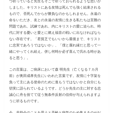
つ祈っていると先生もそこで祈っておられるような思いが
しました。キリストにある友情は死んでも強く結束される
もので、否死んでからが勝負なのかもしれません。永遠の
命をいただき、友との永遠の友情に生きる私たちは至難の
問題であれ、試練であれ、内にキリストの愛に迫られ、時
代に対する憂いと愛とに燃え福音の戦いに出なければなら
ない存在です。「君貧乏でもいいから最後まで、キリスト
に忠実であろうではないか」、「僕と腐れ縁だと思って一
緒にやってくれ給え。併し何時か必ず喜んで呉れる時があ
ると思う」。
この言葉は、ご病床において森 明先生（亡くなる７カ月
前）が奥田成孝先生にいわれた言葉です。友情に十字架を
負って主にある使命のために進もうではないかと自分にも
切実に語られているようです。どうか先生の主に対する忠
誠心に舟を捨てて従う無条件反射の信仰が与えられますよ
うに祈るものです。
今、共助会のことを思うと高齢と病気のため集まるのがだ