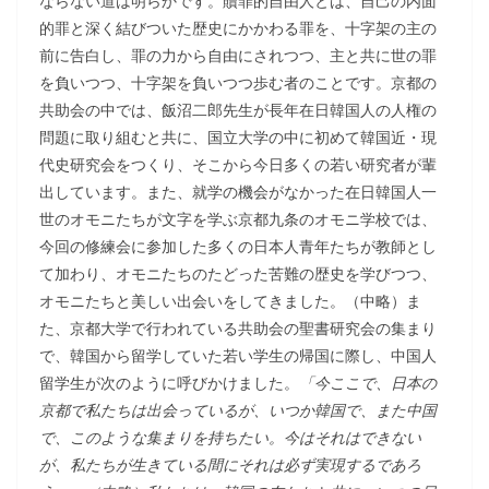
ならない道は明らかです。贖罪的自由人とは、自己の内面
的罪と深く結びついた歴史にかかわる罪を、十字架の主の
前に告白し、罪の力から自由にされつつ、主と共に世の罪
を負いつつ、十字架を負いつつ歩む者のことです。京都の
共助会の中では、飯沼二郎先生が長年在日韓国人の人権の
問題に取り組むと共に、国立大学の中に初めて韓国近・現
代史研究会をつくり、そこから今日多くの若い研究者が輩
出しています。また、就学の機会がなかった在日韓国人一
世のオモニたちが文字を学ぶ京都九条のオモニ学校では、
今回の修練会に参加した多くの日本人青年たちが教師とし
て加わり、オモニたちのたどった苦難の歴史を学びつつ、
オモニたちと美しい出会いをしてきました。（中略）ま
た、京都大学で行われている共助会の聖書研究会の集まり
で、韓国から留学していた若い学生の帰国に際し、中国人
留学生が次のように呼びかけました。
「今ここで、日本の
京都で私たちは出会っているが、いつか韓国で、また中国
で、このような集まりを持ちたい。今はそれはできない
が、私たちが生きている間にそれは必ず実現するであろ