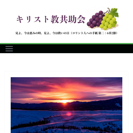
コ
ン
テ
ン
ツ
へ
ス
キ
ッ
プ