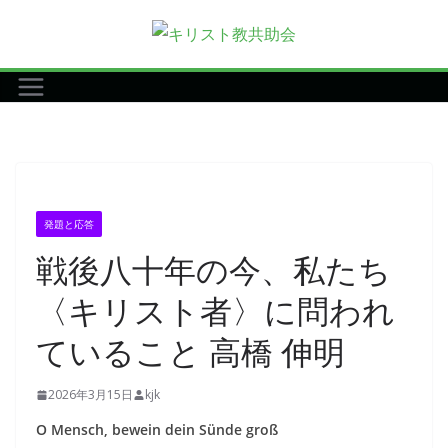
コ
ン
テ
ン
ツ
へ
ス
キ
発題と応答
ッ
戦後八十年の今、私たち
プ
〈キリスト者〉に問われ
ていること 高橋 伸明
2026年3月15日
kjk
O Mensch, bewein dein Sünde groß