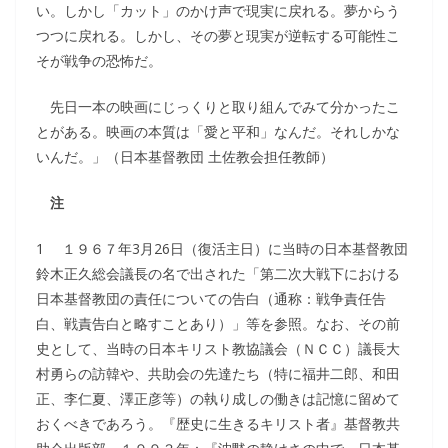
い。しかし「カット」のかけ声で現実に戻れる。夢からう
つつに戻れる。しかし、その夢と現実が逆転する可能性こ
そが戦争の恐怖だ。
先日一本の映画にじっくりと取り組んでみて分かったこ
とがある。映画の本質は「愛と平和」なんだ。それしかな
いんだ。」（日本基督教団 土佐教会担任教師）
注
1 １９６７年3月26日（復活主日）に当時の日本基督教団
鈴木正久総会議長の名で出された「第二次大戦下における
日本基督教団の責任についての告白（通称：戦争責任告
白、戦責告白と略すことあり）」等を参照。なお、その前
史として、当時の日本キリスト教協議会（ＮＣＣ）議長大
村勇らの訪韓や、共助会の先達たち（特に福井二郎、和田
正、李仁夏、澤正彦等）の執り成しの働きは記憶に留めて
おくべきであろう。『歴史に生きるキリスト者』基督教共