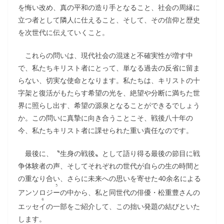
を悔い改め、真の平和の造り手となること、社会の周縁に
立つ者として隣人に仕えること、そして、その信仰と歴史
を次世代に伝えていくこと。
これらの問いは、現代社会の混迷と不確実性が増す中
で、私たちキリスト者にとって、単なる過去の反省に留ま
らない、切実な使命となります。私たちは、キリストの十
字架と復活がもたらす希望の光を、絶望や分断に満ちた世
界に照らし出す、希望の源泉となることができるでしょう
か。この問いに真摯に向き合うことこそ、戦後八十年の
今、私たちキリスト者に課せられた重い責任なのです。
最後に、〝生身の戦後〟として語り得る最後の節目に戦
争体験者の声、そしてそれぞれの世代が自らの生の時間と
の重なり合い、さらに未来への思いを寄せた40余名による
5
アンソロジ
ー
の中から、私と同世代の俳優・松重豊さんの
６
エッセ
イ
の一部をご紹介して、この拙い発題の結びといた
します。