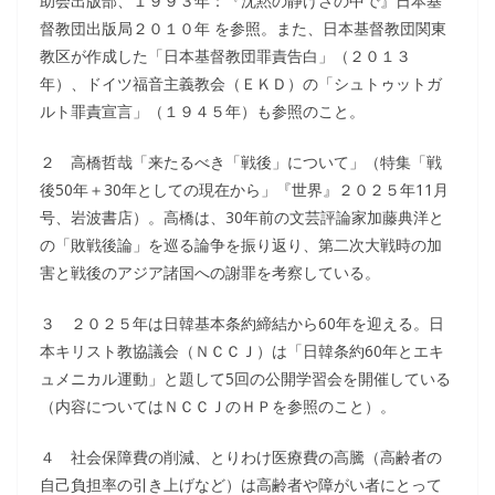
助会出版部、１９９３年：『沈黙の静けさの中で』日本基
督教団出版局２０１０年 を参照。また、日本基督教団関東
教区が作成した「日本基督教団罪責告白」（２０１３
年）、ドイツ福音主義教会（ＥＫＤ）の「シュトゥットガ
ルト罪責宣言」（１９４５年）も参照のこと。
２ 高橋哲哉「来たるべき「戦後」について」（特集「戦
後50年＋30年としての現在から」『世界』２０２５年11月
号、岩波書店）。高橋は、30年前の文芸評論家加藤典洋と
の「敗戦後論」を巡る論争を振り返り、第二次大戦時の加
害と戦後のアジア諸国への謝罪を考察している。
３ ２０２５年は日韓基本条約締結から60年を迎える。日
本キリスト教協議会（ＮＣＣＪ）は「日韓条約60年とエキ
ュメニカル運動」と題して5回の公開学習会を開催している
（内容についてはＮＣＣＪのＨＰを参照のこと）。
４ 社会保障費の削減、とりわけ医療費の高騰（高齢者の
自己負担率の引き上げなど）は高齢者や障がい者にとって