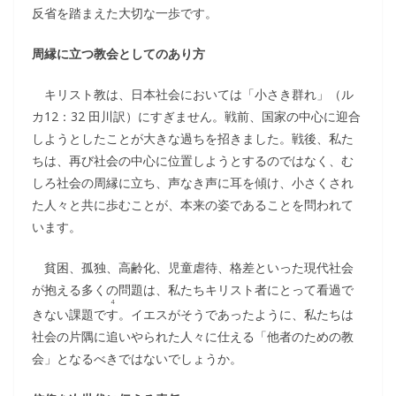
反省を踏まえた大切な一歩です。
周縁に立つ教会としてのあり方
キリスト教は、日本社会においては「小さき群れ」（ル
カ12：32 田川訳）にすぎません。戦前、国家の中心に迎合
しようとしたことが大きな過ちを招きました。戦後、私た
ちは、再び社会の中心に位置しようとするのではなく、む
しろ社会の周縁に立ち、声なき声に耳を傾け、小さくされ
た人々と共に歩むことが、本来の姿であることを問われて
います。
貧困、孤独、高齢化、児童虐待、格差といった現代社会
が抱える多くの問題は、私たちキリスト者にとって看過で
4
きない課題で
す
。イエスがそうであったように、私たちは
社会の片隅に追いやられた人々に仕える「他者のための教
会」となるべきではないでしょうか。