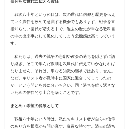
信仰を次世代に伝える責任
戦後八十年という節目は、次の世代に信仰と歴史を伝え
ていく責任を改めて意識する機会でもあります。戦争を直
接知らない世代が増える中で、過去の歴史が単なる教科書
の中の出来事として風化してしまう危機感は高まっていま
す。
私たちは、過去の戦争の悲劇や教会の過ちを隠さずに語
り継ぎ、そこで学んだ教訓を次世代に伝えていかなければ
なりません。それは、単なる知識の継承ではありません。
なぜ、キリスト者が戦時中に国家に迎合してしまったの
か、という問いを共に分かち合い、同じ過ちを繰り返さな
いための信仰的な土台を築くことです。
まとめ：希望の源泉として
戦後八十年という時は、私たちキリスト者が自らの信仰
のあり方を根底から問い直す、厳粛な時です。過去の過ち