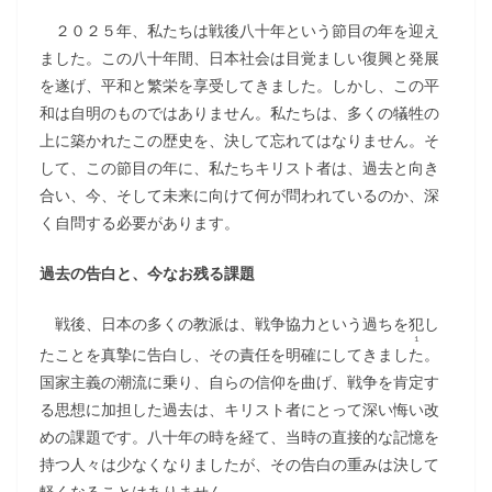
２０２５年、私たちは戦後八十年という節目の年を迎え
ました。この八十年間、日本社会は目覚ましい復興と発展
を遂げ、平和と繁栄を享受してきました。しかし、この平
和は自明のものではありません。私たちは、多くの犠牲の
上に築かれたこの歴史を、決して忘れてはなりません。そ
して、この節目の年に、私たちキリスト者は、過去と向き
合い、今、そして未来に向けて何が問われているのか、深
く自問する必要があります。
過去の告白と、今なお残る課題
戦後、日本の多くの教派は、戦争協力という過ちを犯し
１
たことを真摯に告白し、その責任を明確にしてきまし
た
。
国家主義の潮流に乗り、自らの信仰を曲げ、戦争を肯定す
る思想に加担した過去は、キリスト者にとって深い悔い改
めの課題です。八十年の時を経て、当時の直接的な記憶を
持つ人々は少なくなりましたが、その告白の重みは決して
軽くなることはありません。