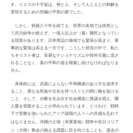
す。イエスの十字架は、神と人、そして人と人との和解を
実現するための究極の平和の業でした。
しかし、戦後八十年を経ても、世界の各地では依然とし
て武力紛争が絶えず、一億人以上が（避）難民となってい
る現実があります。日本周辺の海域でも緊張が高まり、軍
事的な緊張は高まる一方です。こうした状況の中で、私た
ちキリスト者は、安易なナショナリズムや排外主義に流さ
れることなく、真の平和の道を模索し続けなければなりま
せん。
具体的には、武器によらない平和構築のあり方を追求す
ること、異なる民族や文化を持つ人々との間に橋を架ける
こと、そして、分断を生み出す社会構造に異議を唱え、隣
人愛を実践することが求められています。とりわけ、戦時
下で苦難を強いられたアジア諸国の人々への共感を忘れて
２
はなりませ
ん
。沖縄の土地（米軍基地）闘争や在日コリア
３
ン（大韓）教会の抱える課
題
に目を向けることも、過去の