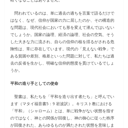
問われているのは、単に過去の過ちを言葉で語るだけで
はなく、なぜ、信仰が国家の力に屈したのか、その構造的
な問題は、現代社会においても形を変えて潜んではいない
でしょうか。国家の論理、経済の論理、社会の空気、そう
した大きな力に流され、自らの信仰の核を揺るがされる危
険性は、常に存在しています。現代の「見えない戦争」で
ある貧困や差別、格差といった問題に対して、私たちは過
去の反省を生かし、明確な信仰的態度を貫けているでしょ
うか。
平和の造り手としての使命
聖書は、私たちを「平和を造り出す者たち」と呼んでい
ます（マタイ福音書5：9 岩波訳）。キリスト教における
「平和」（シャローム）とは、単に戦争がない状態を指す
のではなく、神との関係が回復し、神の御心に従った秩序
が回復された、あらゆるものが満たされた状態を意味しま