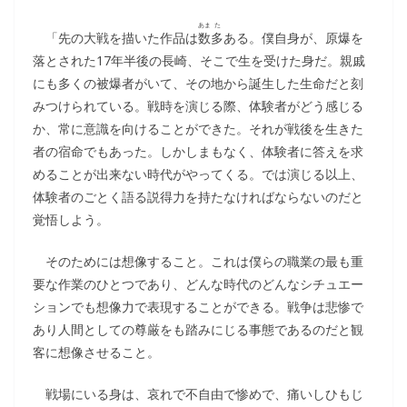
あま
た
「先の大戦を描いた作品は
数
多
ある。僕自身が、原爆を
落とされた17年半後の長崎、そこで生を受けた身だ。親戚
にも多くの被爆者がいて、その地から誕生した生命だと刻
みつけられている。戦時を演じる際、体験者がどう感じる
か、常に意識を向けることができた。それが戦後を生きた
者の宿命でもあった。しかしまもなく、体験者に答えを求
めることが出来ない時代がやってくる。では演じる以上、
体験者のごとく語る説得力を持たなければならないのだと
覚悟しよう。
そのためには想像すること。これは僕らの職業の最も重
要な作業のひとつであり、どんな時代のどんなシチュエー
ションでも想像力で表現することができる。戦争は悲惨で
あり人間としての尊厳をも踏みにじる事態であるのだと観
客に想像させること。
戦場にいる身は、哀れで不自由で惨めで、痛いしひもじ