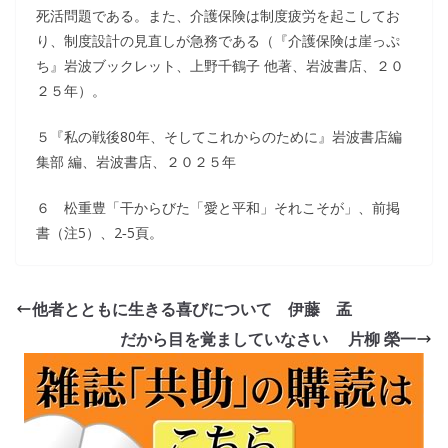
死活問題である。また、介護保険は制度疲労を起こしてお
り、制度設計の見直しが急務である（『介護保険は崖っぷ
ち』岩波ブックレット、上野千鶴子 他著、岩波書店、２０
２５年）。
５『私の戦後80年、そしてこれからのために』岩波書店編
集部 編、岩波書店、２０２５年
６ 松重豊「干からびた「愛と平和」それこそが」、前掲
書（注5）、2‐5頁。
他者とともに生きる喜びについて 伊藤 孟
だから目を覚ましていなさい 片柳 榮一