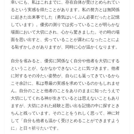
幸いにも、私はこれまでに、存在自体が受けとめられてい
るという実感を得たことがあります。私の努力とは無関係
に起きた出来事でした（勇気はいくぶん必要だったと記憶
しています）。優劣の測りでは劣っていることが明らかな
場面において大切にされ、心から驚きました。その時の場
面を思い出すと、劣っていることが露わになったことによ
る恥ずかしさがありますが、同時に心が温かくなります。
自分を省みると、優劣に関係なく自分や他者を大切にする
ということが、なかなかできないことに気づきます。他者
に対するその冷たい姿勢が、自らにも返ってきているから
こそ余計に、私は尊厳の実感を求めているのかもしれませ
ん。自分のことと他者のことをありのままに知ったうえで
大切にしてくれる神が生きているとは思えないこともあり
ますが、大切にされた経験と思い出を記憶の中に探すとき
ちんと残っています。そのことをうれしく思って、神に対
して「自分も他者も温かく受けとめることができますよう
に」と日々祈りたいです。