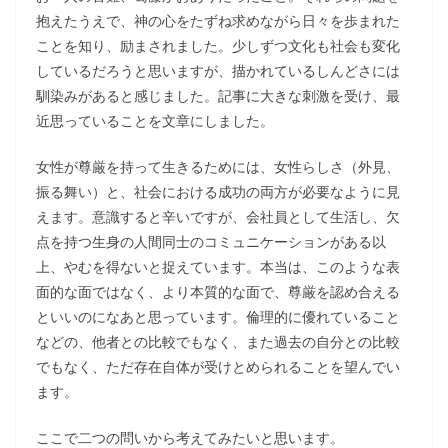
抱えたうえで、神の心をたずね求めながら日々を歩まれた
ことを知り、励まされました。少しずつ文化も社会も変化
しているだろうと思いますが、描かれているしんどさには
馴染みがあると感じました。記事に大きな刺激を受け、最
近思っていることを文章にしました。
女性が尊厳を持って生きるためには、女性らしさ（外見、
振る舞い）と、社会における成功の両方が必要なように見
えます。意識すると辛いですが、会社員として生活し、欠
点を持つ生身の人間同士のコミュニケーションがある以
上、やむを得ないと捉えています。本当は、このような表
面的な面ではなく、より本質的な面で、尊厳を認め合える
といいのになあと思っています。倫理的に優れていること
などの、他者との比較でもなく、また過去の自分との比較
でもなく、ただ存在自体が受けとめられることを望んでい
ます。
ここで二つの問いから考えてみたいと思います。