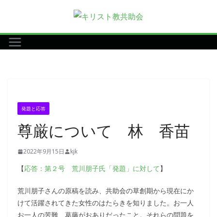
コ
ン
テ
ン
ツ
へ
ス
キ
発題と応答
ッ
尊厳について 林 香苗
プ
2022年9月15日
kjk
【
応答：第２号 荒川朋子氏「発題」に対して
】
荒川朋子さんの原稿を読み、共助会の草創期から現在にか
けて活躍されてきた女性のはたらきを知りました。お一人
お一人の苦難、葛藤がおありだったこと。それらの問題を