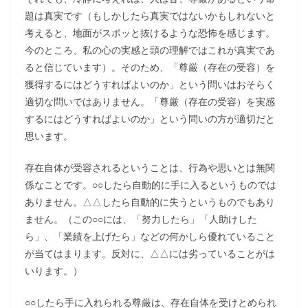
題は真実です（もしかしたら真実ではないかもしれないと
考えると、地面がスポッと抜けるような恐怖を感じます。
今のところ、私の心の実感と頭の理解ではこれが真実であ
ると信じています）。そのため、「尊厳（存在の受容）を
獲得するにはどうすればよいのか」という問いはおそらく
適切な問いではありません。「尊厳（存在の受容）を実感
するにはどうすればよいのか」という問いの方が適切だと
思います。
存在自体が受容されるということは、行為や思いとは無関
係なことです。○○したら自動的に手に入るというものでは
ありません。△△したら自動的に失うというものでもあり
ません。（この○○には、「努力したら」「人助けした
ら」、「業績を上げたら」などの何かしら優れていること
が当てはまります。反対に、△△には劣っていることがは
いります。）
○○したら手に入れられる尊厳は、存在自体を受けとめられ