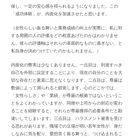
保し、一定の安心感を得られるようになりました。この
「成功体験」が、内面化を加速させたと思います。
（女性らしい振る舞いと業務成績の向上が実際に、私に対
する周囲の人の評価をどの程度あげたのかはわかりませ
ん。彼らの評価軸はそれらの表面的なものに過ぎない、と
私自身が決めつけていたのかもしれません。）
内面化の弊害は少なくありません。一点目は、到達すべき
自己を外部に設定することにより、現在の自分のことを大
切な存在だと素直に思えなくなります。二点目は、尊厳は
数値によって測られると錯覚します。心のどこかでは、
「女性らしさ」や「業績」が尊厳の根拠ではないというこ
とをよくわかっていますが、同僚や上司からの対応が変わ
ることを経験すると、それらが尊厳獲得の必要条件だと勘
違いしてしまいます。三点目は、ハラスメント被害を受け
る恐れがあります。職場での立場が弱い若年女性が、身だ
しなみに気を配り、愛想良く振る舞うと、つけ込まれるこ