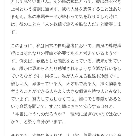
として見ていません。その時の私にとって、彼は恐るべき
上司という役割に過ぎず、彼の人格を想像することはあり
ません。私の卑屈モードが終わって気を取り直した時に
は、彼のことを「人を数値で測る冷酷な人だ」と断罪しま
す。
このように、私は日常の自動思考において、自身の尊厳獲
得にはそれなりの理由が必要であると考えているようで
す。例えば、毅然とした態度をとっている、成果が出てい
る、誰かに褒められたり感謝されるような立派な行いをし
ているなどです。同様に、私が人を見る視線も冷酷です。
優しい人、頑張っている人、天才肌である人、深く物事を
考えることができる人をより大きな価値を持つ人とみなし
ています。努力してもしなくても、誰にでも尊厳があると
いう命題を聞いて、すごく腑におちて安心する自分と、
「本当にそうなのだろうか？ 理想に過ぎないのではない
か？」と疑う自分がいます。
それでも、冷静に考えれば、人は皆、尊厳があるという命